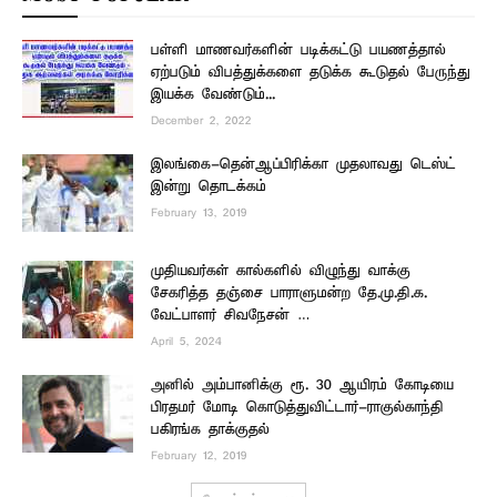
பள்ளி மாணவர்களின் படிக்கட்டு பயணத்தால்
ஏற்படும் விபத்துக்களை தடுக்க கூடுதல் பேருந்து
இயக்க வேண்டும்...
December 2, 2022
இலங்கை-தென்ஆப்பிரிக்கா முதலாவது டெஸ்ட்
இன்று தொடக்கம்
February 13, 2019
முதியவர்கள் கால்களில் விழுந்து வாக்கு
சேகரித்த தஞ்சை பாராளுமன்ற தே.மு.தி.க.
வேட்பாளர் சிவநேசன் …
April 5, 2024
அனில் அம்பானிக்கு ரூ. 30 ஆயிரம் கோடியை
பிரதமர் மோடி கொடுத்துவிட்டார்-ராகுல்காந்தி
பகிரங்க தாக்குதல்
February 12, 2019