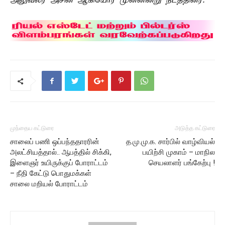
அலுவலர் அசின் ஆகியோர் முன்னின்று நடத்தினர்.
முந்தைய கட்டுரை
அடுத்த கட்டுரை
சாலைப் பணி ஒப்பந்ததாரரின்
த.மு.மு.க. சார்பில் வாழ்வியல்
அலட்சியத்தால்.. ஆபத்தில் சிக்கி,
பயிற்சி முகாம் – மாநில
இளைஞர் உயிருக்குப் போராட்டம்
செயலாளர் பங்கேற்பு !
– நீதி கேட்டு பொதுமக்கள்
சாலை மறியல் போராட்டம்