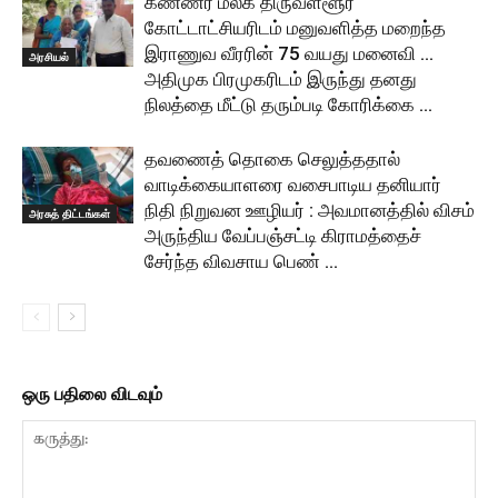
கண்ணீர் மல்க திருவள்ளூர்
கோட்டாட்சியரிடம் மனுவளித்த மறைந்த
இராணுவ வீரரின் 75 வயது மனைவி …
அரசியல்
அதிமுக பிரமுகரிடம் இருந்து தனது
நிலத்தை மீட்டு தரும்படி கோரிக்கை …
தவணைத் தொகை செலுத்ததால்
வாடிக்கையாளரை வசைபாடிய தனியார்
நிதி நிறுவன ஊழியர் : அவமானத்தில் விசம்
அரசுத் திட்டங்கள்
அருந்திய வேப்பஞ்சட்டி கிராமத்தைச்
சேர்ந்த விவசாய பெண் …
ஒரு பதிலை விடவும்