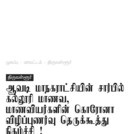
முகப்பு
மாவட்டம்
திருவள்ளூர்
திருவள்ளூர்
ஆவடி மாநகராட்சியின் சார்பில்
கல்லூரி மாணவ,
மாணவியர்களின் கொரோனா
விழிப்புணர்வு தெருக்கூத்து
நிகழ்ச்சி !