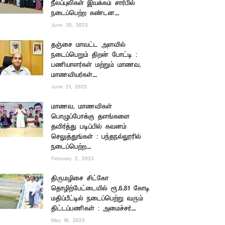
நீலப்புலிகள் இயக்கம் சார்பில்
நடைப்பெற்ற கண்டன...
June 20, 2023
தஞ்சை மாவட்ட அளவில்
நடைப்பெறும் திறன் போட்டி :
பணியாளர்கள் மற்றும் மாணவ,
மாணவியர்கள்...
June 21, 2023
மாணவ, மாணவிகள்
பொழுப்போக்கு தளங்களை
தவிர்த்து படிப்பில் கவனம்
செலுத்துங்கள் : பந்தநல்லூரில்
நடைப்பெற்ற...
February 2, 2023
திருமழிசை சிட்கோ
தொழிற்பேட்டையில் ரூ.6.81 கோடி
மதிப்பீட்டில் நடைப்பெற்று வரும்
திட்டப்பணிகள் : அமைச்சர்...
May 18, 2023