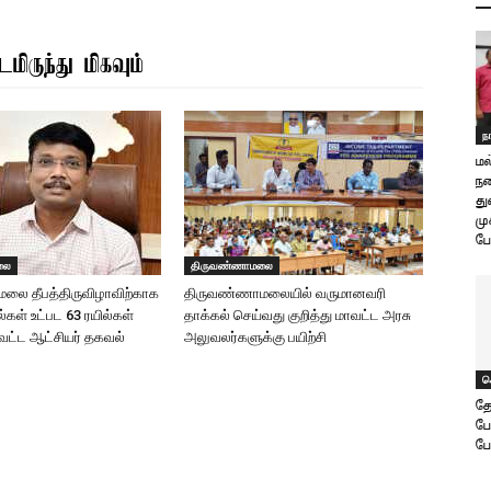
மிருந்து மிகவும்
ந
மல
நட
து
மு
பே
லை
திருவண்ணாமலை
லை தீபத்திருவிழாவிற்காக
திருவண்ணாமலையில் வருமானவரி
ில்கள் உட்பட 63 ரயில்கள்
தாக்கல் செய்வது குறித்து மாவட்ட அரசு
ாவட்ட ஆட்சியர் தகவல்
அலுவலர்களுக்கு பயிற்சி
ச
தே
ப
பே