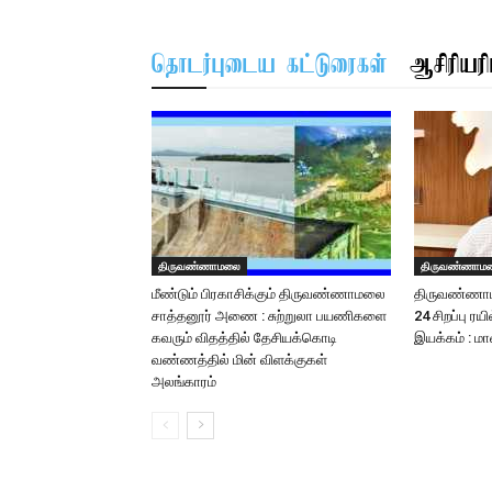
தொடர்புடைய கட்டுரைகள்
ஆசிரியரிட
திருவண்ணாமலை
திருவண்ணாம
மீண்டும் பிரகாசிக்கும் திருவண்ணாமலை
திருவண்ணாம
சாத்தனூர் அணை : சுற்றுலா பயணிகளை
24 சிறப்பு ரய
கவரும் விதத்தில் தேசியக்கொடி
இயக்கம் : ம
வண்ணத்தில் மின் விளக்குகள்
அலங்காரம்