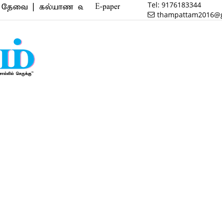
Tel:
9176183344
| கல்யாண வரன் | மருத்துவம் | வணிகம் | பைனான்ஸ் | ர
E-paper
thampattam2016@