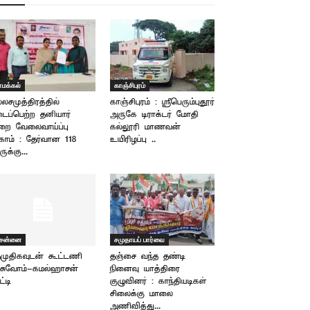
ாமக்கல்
காஞ்சிபுரம்
்லசமுத்திரத்தில்
காஞ்சிபுரம் : ஸ்ரீபெரும்புதூர்
ைப்பெற்ற தனியார்
அருகே டிராக்டர் மோதி
றை வேலைவாய்ப்பு
கல்லூரி மாணவன்
காம் : தேர்வான 118
உயிரிழப்பு ..
ருக்கு...
ென்னை
சமுதாயப் பார்வை
முதிகவுடன் கூட்டணி
தஞ்சை வந்த தண்டி
ேசுவோம்-கமல்ஹாசன்
நினைவு யாத்திரை
ட்டி
குழுவினர் : காந்தியடிகள்
சிலைக்கு மாலை
அணிவித்து...