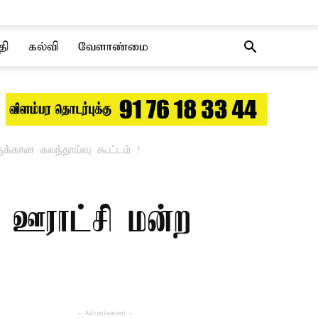
தி
கல்வி
வேளாண்மை
க்கான கலந்தாய்வு கூட்டம் !
ள ஊராட்சி மன்ற
- Advertisement -