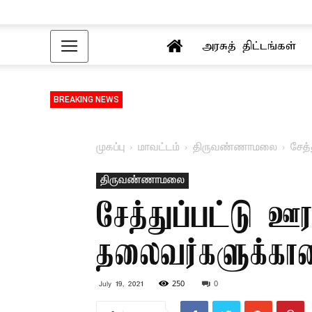
அரசுத் திட்டங்கள்
BREAKING NEWS
முகப்பு
மாவட்டம்
திருவண்ணாமலை
சேத்
திருவண்ணாமலை
சேத்துப்பட்டு ஊ
தலைவர்களுக்கான
250
0
July 19, 2021