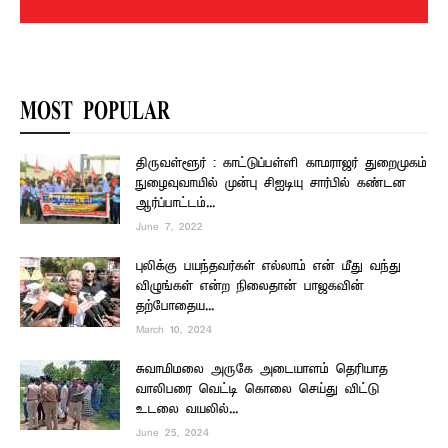
MOST POPULAR
திருவள்ளூர் : காட்டுப்பள்ளி காமராஜர் துறைமுகம்
நுழைவுவாயில் முன்பு சிஐடியு சார்பில் கண்டன
ஆர்ப்பாட்டம்...
June 7, 2022
புலிக்கு பயந்தவர்கள் எல்லாம் என் மீது வந்து
விழுங்கள் என்ற நிலைதான் பாஜகவின்
தற்போதைய...
March 10, 2024
சுவாமிமலை அருகே அடையாளம் தெரியாத
வாலிபரை வெட்டி கொலை செய்து விட்டு
உடலை வயலில்...
June 25, 2024