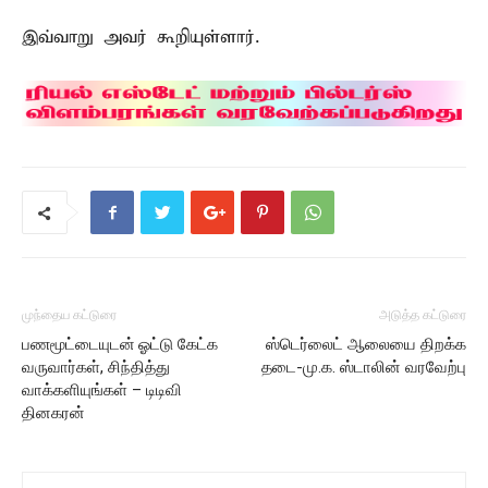
இவ்வாறு அவர் கூறியுள்ளார்.
முந்தைய கட்டுரை
அடுத்த கட்டுரை
பணமூட்டையுடன் ஓட்டு கேட்க
ஸ்டெர்லைட் ஆலையை திறக்க
வருவார்கள், சிந்தித்து
தடை-மு.க. ஸ்டாலின் வரவேற்பு
வாக்களியுங்கள் – டிடிவி
தினகரன்