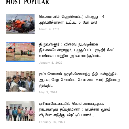
MOST POPULAR
கென்யாவில் ஹெலிகாப்டர் விபத்து- 4
அமெரிக்கர்கள் உட்பட 5 பேர் பலி
March 4, 2019
திருவள்ளூர் : விரைவு நடவடிக்கை
இல்லையென்றாலும், பழுதுப்பட்ட குடிநீர் கேட்
வால்வை மாற்றிய அம்மையார்குப்பம்...
January 8, 2022
கும்பகோணம் ஒருங்கிணைந்த நீதி மன்றத்தில்
ஆய்வு மேற் கொண்ட சென்னை உயர் நீதிமன்ற
நீதிபதி...
May 3, 2024
புளியம்பேட்டையில் கொள்ளையடித்தாக
நாடகமாடிய தம்பதியினர் : விபச்சார மூலம்
வீடியோ எடுத்து மிரட்டிப் பணம்...
February 26, 2024