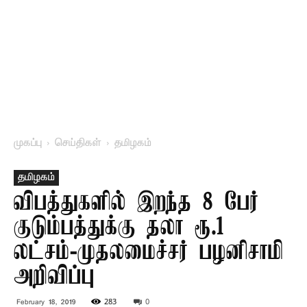
முகப்பு
செய்திகள்
தமிழகம்
தமிழகம்
விபத்துகளில் இறந்த 8 பேர்
குடும்பத்துக்கு தலா ரூ.1
லட்சம்-முதலமைச்சர் பழனிசாமி
அறிவிப்பு
283
0
February 18, 2019