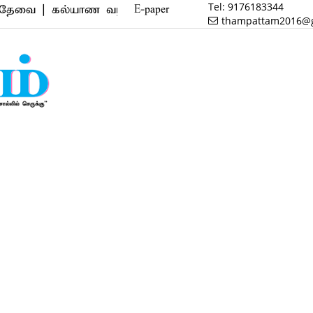
Tel:
9176183344
 கல்யாண வரன் | மருத்துவம் | வணிகம் | பைனான்ஸ் | ரி
E-paper
thampattam2016@