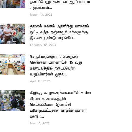
நடைப்பெற்ற கண்டன ஆர்ப்பாட்டம்
: முன்னாள்...
March 13, 2023
தலைக் கவசம் அணிந்து வாகனம்
ஓட்டி வந்த தஞ்சாவூர் மக்களுக்கு
இலவச பூண்டு வழங்கிய...
February 12, 2024
சோழிங்கநல்லூர் : பெருநகர
சென்னை மாநகராட்சி 15 வது
மண்டலத்தில் நடைப்பெற்ற
உறுப்பினர்கள் முதல்...
April 18, 2022
கிழக்கு கடற்கரைச்சாலையில் உள்ள
பிரபல உணவகத்தில்
கெட்டுப்போன இறைச்சி
பரிமாறப்பட்டதாக வாடிக்கையாளர்
புகார் :...
May 10, 2022