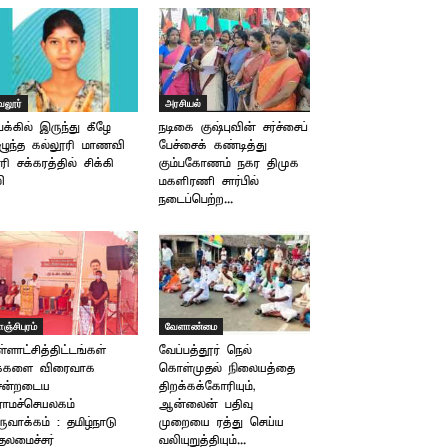
ேலூர்
அரசியல்
க்கில் இருந்து கீழே
நடிகை குஷ்புவின் சர்ச்சைப்
ழுந்த கல்லூரி மாணவி
பேச்சைக் கண்டித்து
ரி சக்கரத்தில் சிக்கி
கும்பகோணம் நகர திமுக
ி
மகளிரணி சார்பில்
நடைப்பெற்ற...
ாஞ்சிபுரம்
வேளாண்மை
்ளாட்சித்திட்டங்கள்
வேப்பத்தூர் நெல்
க்களை விரைவாக
கொள்முதல் நிலையத்தை
ென்றடைய
திறக்கக்கோரியும்,
ராமச்செயலகம்
ஆன்லைன் பதிவு
ுவாக்கம் : தமிழ்நாடு
முறையை ரத்து செய்ய
தலமைச்சர்
வலியுறுத்தியும்...