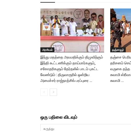
அரசியல்
தஞ்சாவூர்
இந்து மதத்தை அவமதிக்கும் திமுவிற்கும்
தஞ்சை பெரிய
இந்தி கூட்டணிக்கும் தாய்மார்களும்,
தரிசனம் செய
சகோதரிகளும் தேர்தலில் பாடம் புகட்ட
வருகை தந்த ஜ
வேண்டும் : திருவாரூரில் ஒன்றிய
சுவாமி ஸ்ரீ
அமைச்சர் ராஜ்நாத்சிங் பரப்புரை …
சுவாமி …
ஒரு பதிலை விடவும்