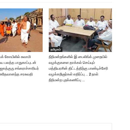
தமிழகம்
க் கோயிலில் சுவாமி
நீதிமன்றங்களில் இ.பைலிங்க் முறையில்
்ய பலத்த பாதுகாப்புடன்
வழக்குகளை தாக்கல் செய்யும்
கத்குரு சங்கராச்சாரியர்
மத்தியரசின் திட்டத்திற்கு பாண்டிச்சேரி
வாசுதேவானந்த சரசுவதி
வழக்கறிஞர்கள் எதிர்ப்பு .. 2 நாள்
நீதிமன்ற புறக்கணிப்பு …