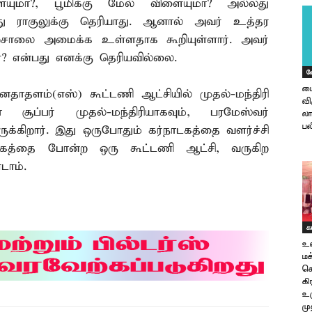
ளையுமா?, பூமிக்கு மேல் விளையுமா? அல்லது
து ராகுலுக்கு தெரியாது. ஆனால் அவர் உத்தர
ற்சாலை அமைக்க உள்ளதாக கூறியுள்ளார். அவர்
ள்? என்பது எனக்கு தெரியவில்லை.
வ
பை
னதாதளம்(எஸ்) கூட்டணி ஆட்சியில் முதல்-மந்திரி
வி
 சூப்பர் முதல்-மந்திரியாகவும், பரமேஸ்வர்
லா
பல
ுக்கிறார். இது ஒருபோதும் கர்நாடகத்தை வளர்ச்சி
ாடகத்தை போன்ற ஒரு கூட்டணி ஆட்சி, வருகிற
டாம்.
க
உள
ம
ச
கி
உர
மு