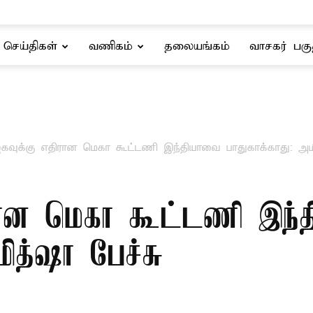
செய்திகள்
வணிகம்
தலையங்கம்
வாசகர் பகு
கவுக்கு எதிரான மெகா கூட்டணி இந்தியாவை பாதுகாக்காது: அமி
ிரான மெகா கூட்டணி இந
மித்ஷா பேச்சு