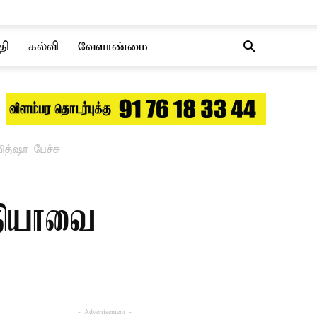
தி
கல்வி
வேளாண்மை
த்ஷா பேச்சு
்தியாவை
- Advertisement -