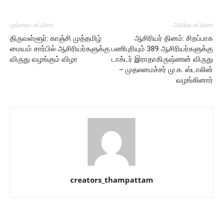
முந்தைய கட்டுரை
அடுத்த கட்டுரை
திருவள்ளூர்: காஞ்சி முத்தமிழ்
ஆசிரியர் தினம்: சிறப்பாக
மையம் சார்பில் ஆசிரியர்களுக்கு
பணிபுரியும் 389 ஆசிரியர்களுக்கு
விருது வழங்கும் விழா
டாக்டர் இராதாகிருஷ்ணன் விருது
– முதலமைச்சர் மு.க. ஸ்டாலின்
வழங்கினார்
creators_thampattam