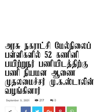
அரசு நகராட்சி மேல்நிலைப்
பள்ளிகளில் 52 கணினி
பயிற்றுநர் பணியிடத்திற்கு
பணி நியமன ஆணை –
முதலமைச்சர் மு.க.ஸ்டாலின்
வழங்கினார்
217
0
September 5, 2021