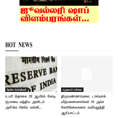
HOT NEWS
தேசிய செய்திகள்
சமுதாயப் பார்வை
உபரி தொகை 28 ஆயிரம் கோடி
திருவண்ணாமலை: டாஸ்மாக்
ரூபாயை மத்திய அரசிடம்
விற்பனையாளர்கள் 10 அம்ச
அளிக்க ரிசர்வ் வங்கி...
கோரிக்கைகளை வலியுறுத்தி
ஆர்ப்பாட்டம்