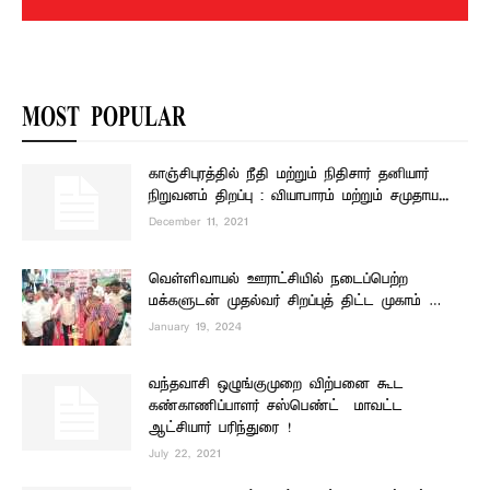
MOST POPULAR
காஞ்சிபுரத்தில் நீதி மற்றும் நிதிசார் தனியார்
நிறுவனம் திறப்பு : வியாபாரம் மற்றும் சமுதாய...
December 11, 2021
வெள்ளிவாயல் ஊராட்சியில் நடைப்பெற்ற
மக்களுடன் முதல்வர் சிறப்புத் திட்ட முகாம் …
January 19, 2024
வந்தவாசி ஒழுங்குமுறை விற்பனை கூட
கண்காணிப்பாளர் சஸ்பெண்ட் – மாவட்ட
ஆட்சியார் பரிந்துரை !
July 22, 2021