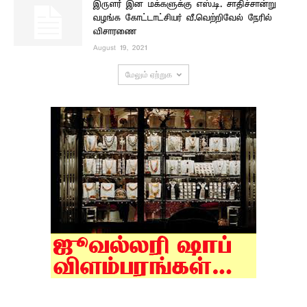
இருளர் இன மக்களுக்கு எஸ்.டி. சாதிச்சான்று
வழங்க கோட்டாட்சியர் வீ.வெற்றிவேல் நேரில்
விசாரணை
August 19, 2021
மேலும் ஏற்றுக