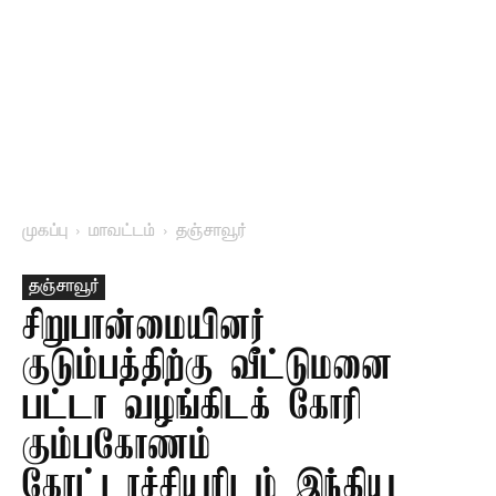
முகப்பு
மாவட்டம்
தஞ்சாவூர்
தஞ்சாவூர்
சிறுபான்மையினர்
குடும்பத்திற்கு வீட்டுமனை
பட்டா வழங்கிடக் கோரி
கும்பகோணம்
கோட்டாச்சியரிடம் இந்திய