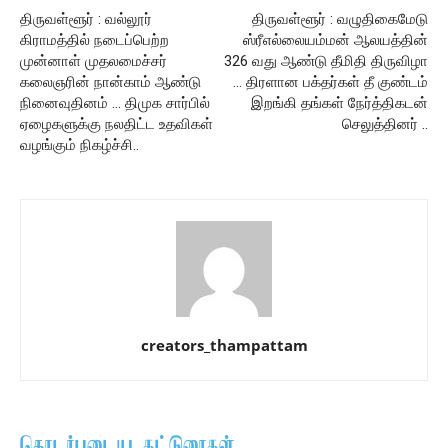
திருவள்ளூர் : வல்லூர்
திருவள்ளூர் : வழுதிகைமேடு
கிராமத்தில் நடைப்பெற்ற
ஸ்ரீஎல்லையம்மன் ஆலயத்தின்
முன்னாள் முதலமைச்சர்
326 வது ஆண்டு தீமிதி திருவிழா
கலைஞரின் நான்காம் ஆண்டு
… திரளான பக்தர்கள் தீ குண்டம்
நினைவுதினம் … திமுக சார்பில்
இறங்கி தங்கள் நேர்த்திகடன்
ஏழைகளுக்கு நலதிட்ட உதவிகள்
செலுத்தினர் ..
வழங்கும் நிகழ்ச்சி..
creators_thampattam
தொடர்புடைய கட்டுரைகள்