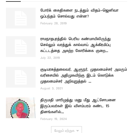
போர்க் கைதிகளை நடத்தும் விதம்-ஜெனிவா
ஒப்பந்தம் சொல்வது என்ன?
February 28, 2019
ராமநாதபுரத்தில் பெரிய கண்மாயிலிருந்து
செல்லும் வரத்துக் கால்வாய் ஆக்கிரமிப்பு
கட்டடத்தை அகற்ற கோரிக்கை –குறை...
July 22, 2019
குடியரசுத்தலைவர், ஆளுநர், முதலமைச்சர் அமரும்
வரிசையில் அதிமுகவிற்கு இடம் கொடுக்க
முதலமைச்சர் அறிவுறுத்தல் –...
August 3, 2021
திருமதி மாரிமுத்து மனு மீது ஆட்சோபனை
இருப்பவர்கள் இவ் விளம்பரம் கண்ட 15
தினங்களில்...
February 19, 2024
மேலும் ஏற்றுக