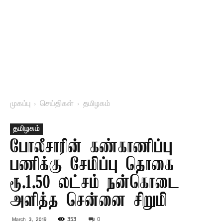
முகப்பு
செய்திகள்
தமிழகம்
தமிழகம்
போலீசாரின் கண்காணிப்பு
பணிக்கு சேமிப்பு தொகை
ரூ.1.50 லட்சம் நன்கொடை
அளித்த சென்னை சிறுமி
353
0
March 3, 2019