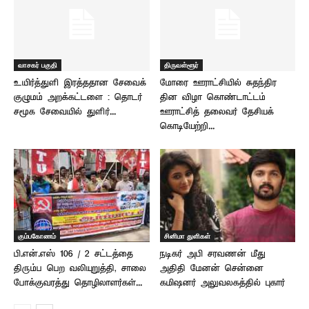
வாசகர் பகுதி
திருவள்ளூர்
உயிர்த்துளி இரத்ததான சேவைக்
மோரை ஊராட்சியில் சுதந்திர
குழுமம் அறக்கட்டளை : தொடர்
தின விழா கொண்டாட்டம் –
சமூக சேவையில் துளிர்...
ஊராட்சித் தலைவர் தேசியக்
கொடியேற்றி...
கும்பகோணம்
சினிமா துளிகள்
பி.என்.எஸ் 106 / 2 சட்டத்தை
நடிகர் அபி சரவணன் மீது
திரும்ப பெற வலியுறுத்தி, சாலை
அதிதி மேனன் சென்னை
போக்குவரத்து தொழிலாளர்கள்...
கமிஷனர் அலுவலகத்தில் புகார்