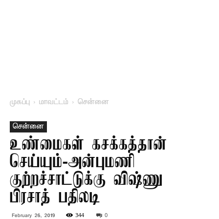
முகப்பு
மாவட்டம்
சென்னை
சென்னை
உண்மைகள் கசக்கத்தான்
செய்யும்-அன்புமணி
குற்றச்சாட்டுக்கு விஷ்ணு
பிரசாத் பதிலடி
344
0
February 26, 2019