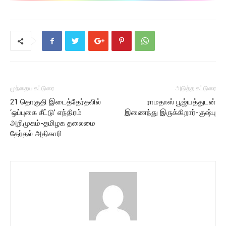
முந்தைய கட்டுரை
அடுத்த கட்டுரை
21 தொகுதி இடைத்தேர்தலில்
ராமதாஸ் பூஜ்யத்துடன்
‘ஒப்புகை சீட்டு’ எந்திரம்
இணைந்து இருக்கிறார்-குஷ்பு
அறிமுகம்-தமிழக தலைமை
தேர்தல் அதிகாரி