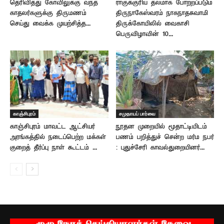
தெரிவித்து கோவிலுக்கு வந்த
ராகுக்குரிய தலமாக போற்றப்படும்
காதலர்களுக்கு திருமணம்
திருநாகேஸ்வரம் நாகநாதசுவாமி
செய்து வைக்க முயற்சித்த...
திருக்கோயிலில் வைகாசி
பெருவிழாவின் 10...
காஞ்சிபுரம்
சமுதாயப் பார்வை
காஞ்சிபுரம் மாவட்ட ஆட்சியர்
நூதன முறையில் மூதாட்டியிடம்
அரங்கத்தில் நடைப்பெற்ற மக்கள்
பணம் பறித்துச் சென்ற மர்ம நபர்
குறைத் தீர்ப்பு நாள் கூட்டம் ...
: புதுச்சேரி காவல்துறையினர்...