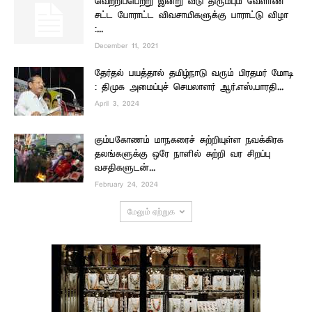
வெற்றிப்பெற்று இன்று வீடு திரும்பும் வேளாண்
சட்ட போராட்ட விவசாயிகளுக்கு பாராட்டு விழா
:...
December 11, 2021
தேர்தல் பயத்தால் தமிழ்நாடு வரும் பிரதமர் மோடி
: திமுக அமைப்புச் செயலாளர் ஆர்.எஸ்.பாரதி...
April 3, 2024
கும்பகோணம் மாநகரைச் சுற்றியுள்ள நவக்கிரக
தலங்களுக்கு ஒரே நாளில் சுற்றி வர சிறப்பு
வசதிகளுடன்...
February 24, 2024
மேலும் ஏற்றுக