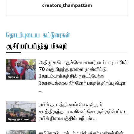
creators_thampattam
தொடர்புடைய கட்டுரைகள்
ஆசிரியரிடமிருந்து மிகவும்
அதிமுக பொதுச்செயலாளர் எடப்பாடியாரின்
70 வது பிறந்த நாளை முன்னிட்டு
கோடம்பாக்கத்தில் நடைப்பெற்ற
அரசியல்
கோடைக்கால நீர் மோர் பந்தல் திறப்பு விழா
…
ரயில் தாமத்தினால் வெகுநேரம்
காத்திருந்த பயணிகள் கொருக்குப்பேட்டை
ரயில் நிலையத்தில் மறியல் …
அரசுத் திட்டங்கள்
தமிழ்நாடு டாக்டர் அம்பேத்கர் மன்றத்தின்