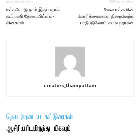
முந்தைய கட்டுரை
அடுத்த கட்டுரை
மக்களோடு நாம் இருப்பதால்
மீனவ மக்களின்
கூட்டணி தேவையில்லை-
கோரிக்கைகளை நிறைவேற்ற
தினகரன்
பாடுபடுவோம்-கமல் ஹாசன்
creators_thampattam
தொடர்புடைய கட்டுரைகள்
ஆசிரியரிடமிருந்து மிகவும்