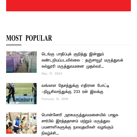
MOST POPULAR
டெங்கு பாதிப்புக் குறித்து இன்னும்
கண்டறியப்படவில்லை : தஞ்சாவூர் மருத்துவக்
கல்லூரி மருத்துவமனை முதல்வர்...
May 17, 2024
வங்காள தேசத்துக்கு எதிரான போட்டி
-நியூசிலாந்துக்கு 233 ரன் இலக்கு
February 13, 2019
பொன்னேரி அரசுமருத்துவமனையில் பாஜக
சார்பில் இரத்ததானம் மற்றும் மருத்துவ
பயனாளிகளுக்கு நலவுதவிகள் வழங்கும்
நிகழ்ச்சி...