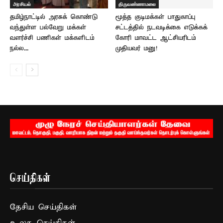
அரசியல்
திருவண்ணாமலை
தமிழ்நாட்டில் அரசுக் கொண்டு
மூத்த குடிமக்கள் பாதுகாப்பு
வந்துள்ள பல்வேறு மக்கள்
சட்டத்தில் நடவடிக்கை எடுக்கக்
வளர்ச்சி பணிகள் மக்களிடம்
கோரி மாவட்ட ஆட்சியரிடம்
நல்ல...
முதியவர் மனு!
செய்திகள்
தேசிய செய்திகள்