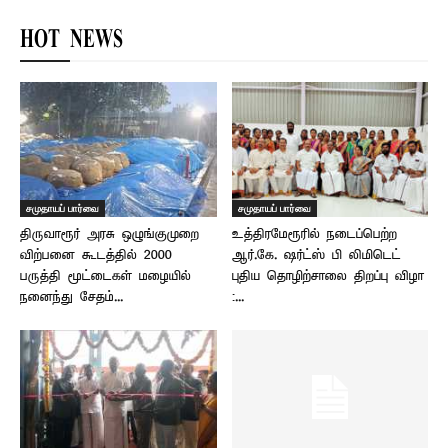
HOT NEWS
சமுதாயப் பார்வை
சமுதாயப் பார்வை
திருவாரூர் அரசு ஒழுங்குமுறை
உத்திரமேரூரில் நடைப்பெற்ற
விற்பனை கூடத்தில் 2000
ஆர்.கே. ஷர்ட்ஸ் பி லிமிடெட்
பருத்தி மூட்டைகள் மழையில்
புதிய தொழிற்சாலை திறப்பு விழா
நனைந்து சேதம்...
:...