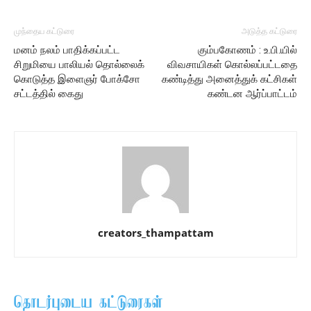
முந்தைய கட்டுரை
அடுத்த கட்டுரை
மனம் நலம் பாதிக்கப்பட்ட
கும்பகோணம் : உ.பி.யில்
சிறுமியை பாலியல் தொல்லைக்
விவசாயிகள் கொல்லப்பட்டதை
கொடுத்த இளைஞர் போக்சோ
கண்டித்து அனைத்துக் கட்சிகள்
சட்டத்தில் கைது
கண்டன ஆர்ப்பாட்டம்
creators_thampattam
தொடர்புடைய கட்டுரைகள்