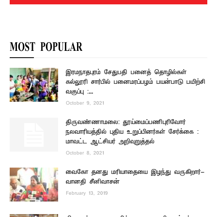
MOST POPULAR
இரமநாதபுரம் சேதுபதி பனைத் தொழில்கள்
கல்லூரி சார்பில் பனைமரப்பழம் பயன்பாடு பயிற்சி
வகுப்பு :...
October 9, 2021
திருவண்ணாமலை: தூய்மைப்பணிபுரிவோர்
நலவாரியத்தில் புதிய உறுப்பினர்கள் சேர்க்கை :
மாவட்ட ஆட்சியர் அறிவுறுத்தல்
October 8, 2021
வைகோ தனது மரியாதையை இழந்து வருகிறார்-
வானதி சீனிவாசன்
February 13, 2019