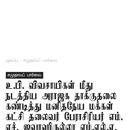
முகப்பு
சமுதாயப் பார்வை
சமுதாயப் பார்வை
உ.பி. விவசாயிகள் மீது
நடத்திய அராஜக தாக்குதலை
கண்டித்து மனிதநேய மக்கள்
கட்சி தலைவர் பேராசிரியர் எம்.
எச். ஜவாஹிருல்லா எம்.எல்.ஏ.