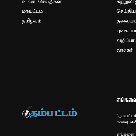
உலக செய்திகள்
சுற்றுலா
மாவட்டம்
செய்திய
தமிழகம்
தலையங்
புகைப்ப
வழிப்பா
வாசகர் 
எங்களை
“தம்பட்ட
கனவு என
எங்களை 