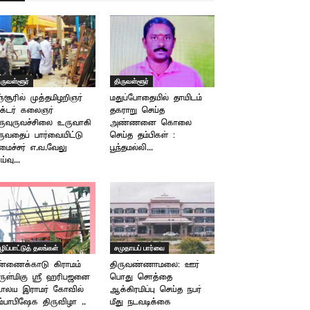
ிருவள்ளூர்
திருவள்ளூர்
ஞ்சூரில் முத்தமிழறிஞர்
மதுப்போதையில் தாயிடம்
க்டர் கலைஞர்
தகராறு செய்த
ருவுருவச்சிலை உருவாகி
அண்ணனை கொலை
ுவதைப் பார்வையிட்டு
செய்த தம்பிகள் :
ைச்சர் எ.வ.வேலு
பூந்தமல்லி...
்வு...
ழிப்பாட்டுத் தலங்கள்
சமுதாயப் பார்வை
்ணைக்காடு கிராமம்
திருவண்ணாமலை: ஊர்
ுள்மிகு ஸ்ரீ ஹரிபஜனை
பொது சொத்தை
டாலய இராமர் கோவில்
ஆக்கிரமிப்பு செய்த நபர்
ம்பாபிஷேக திருவிழா ..
மீது நடவடிக்கை