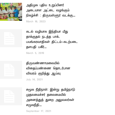
அதிமுக புதிய உறுப்பினர்
அடையாள அட்டை வழங்கும்
நிகழ்ச்சி : திருவள்ளூர் வடக்கு...
March 16, 2023
கடல் வழியாக இந்தியா மீது
தாக்குதல் நடத்த பாக்.
பயங்கரவாதிகள் திட்டம்-கடற்படை
தளபதி பகீர்...
March 5, 2019
திருவண்ணாமலையில்
விதைப்பண்ணை தொடர்பான
விவரம் குறித்து ஆய்வு
July 14, 2021
சமூக நீதிநாள்: இன்று தமிழ்நாடு
முதலமைச்சர் தலைமையில்
அனைத்துத் துறை அலுவலர்கள்
சமூகநீதி...
September 17, 2021