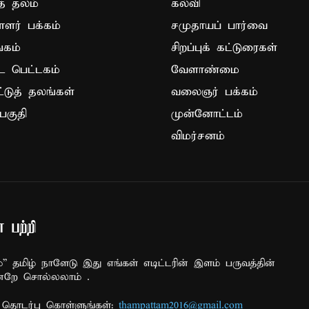
த் தலம்
கல்வி
ாளர் பக்கம்
சமுதாயப் பார்வை
கம்
சிறப்புக் கட்டுரைகள்
ட பெட்டகம்
வேளாண்மை
ட்டுத் தலங்கள்
வலைஞர் பக்கம்
பகுதி
முன்னோட்டம்
விமர்சனம்
 பற்றி
ம்” தமிழ் நாளேடு இது எங்கள் எடிட்டரின் இளம் பருவத்தின்
்றே சொல்லலாம் .
தொடர்பு கொள்ளுங்கள்:
thampattam2016@gmail.com