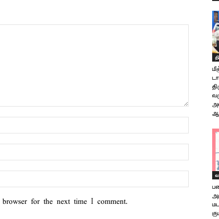
த
மீ
டா
தி
வர
அம
ஆய
வ
பண
அர
 browser for the next time I comment.
ம
கு