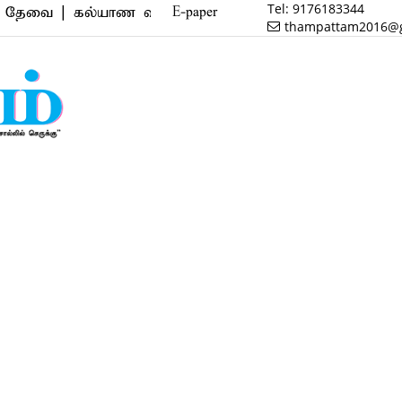
Tel:
9176183344
 | கல்யாண வரன் | மருத்துவம் | வணிகம் | பைனான்ஸ் | 
E-paper
thampattam2016@