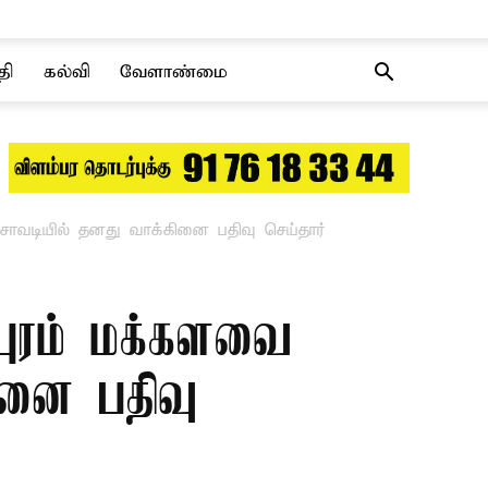
தி
கல்வி
வேளாண்மை
ாவடியில் தனது வாக்கினை பதிவு செய்தார்
புரம் மக்களவை
ினை பதிவு