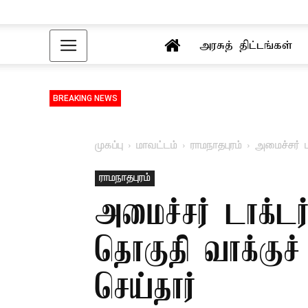
அரசுத் திட்டங்கள்
BREAKING NEWS
முகப்பு
மாவட்டம்
ராமநாதபுரம்
அமைச்சர் 
ராமநாதபுரம்
அமைச்சர் டாக்ட
தொகுதி வாக்குச
செய்தார்