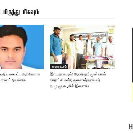
மிருந்து மிகவும்
ராமநாதபுரம்
: புதிய மாவட்ட ஆட்சியராக
இராமநாதபுரம்: ஆனந்தூர் முன்னாள்
ுமாவாட் நியமனம்
ஊராட்சி மன்ற துணைத்தலைவர்
த.மு.மு.க.,வில் இணைப்பு
H