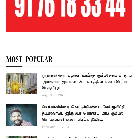
MOST POPULAR
நூறாண்டுகள் பழமை வாய்ந்த கும்பகோணம் தூய
அலங்கார அன்னை பேராலயத்தில் நடைப்பெற்ற
பெருவிழா …
August 7, 2023
மெக்கானிக்கை வெட்டிக்கொலை செய்துவிட்டு
தப்பிவோடிய ஐந்துபேர் கொண்ட மர்ம கும்பல்…
கொலையாளிகளை பிடிக்க தீவிர...
February 19, 2024