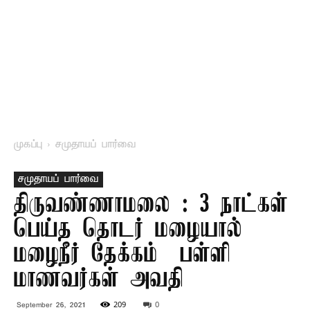
முகப்பு
சமுதாயப் பார்வை
சமுதாயப் பார்வை
திருவண்ணாமலை : 3 நாட்கள்
பெய்த தொடர் மழையால்
மழைநீர் தேக்கம் – பள்ளி
மாணவர்கள் அவதி
209
0
September 26, 2021