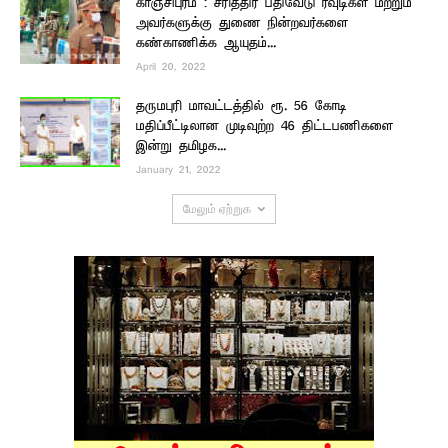
காஞ்சிபுரம் : சரித்திர பதிவேடு ரவுடிகள் மற்றும்
அவர்களுக்கு துணை நின்றவர்களை
கண்காணிக்க ஆயுதம்...
April 20, 2022
தருமபுரி மாவட்டத்தில் ரூ. 56 கோடி
மதிப்பீட்டிலான முடிவுற்ற 46 திட்டபணிகளை
இன்று தமிழக...
January 21, 2022
மேலும் ஏற்றுக