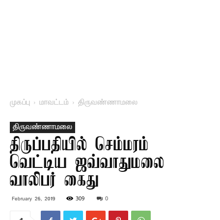
முகப்பு
மாவட்டம்
திருவண்ணாமலை
திருவண்ணாமலை
திருப்பதியில் செம்மரம்
வெட்டிய ஜவ்வாதுமலை
வாலிபர் கைது
309
0
February 26, 2019