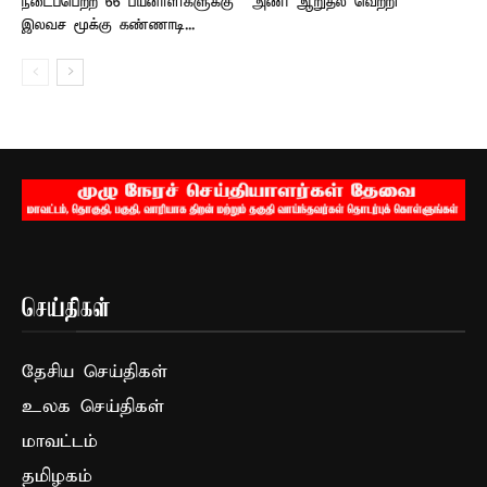
நடைப்பெற்ற 66 பயனாளிகளுக்கு
அணி ஆறுதல் வெற்றி
இலவச மூக்கு கண்ணாடி...
செய்திகள்
தேசிய செய்திகள்
உலக செய்திகள்
மாவட்டம்
தமிழகம்