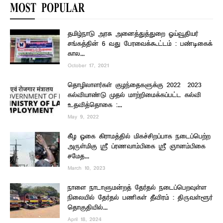
MOST POPULAR
தமிழ்நாடு அரசு அனைத்துத்துறை ஓய்வூதியர்
சங்கத்தின் 6 வது பேரவைக்கூட்டம் : பண்டிகைக்
கால...
October 17, 2021
தொழிலாளர்கள் குழந்தைகளுக்கு 2022 – 2023
கல்வியாண்டு முதல் மாற்றிமைக்கப்பட்ட கல்வி
உதவித்தொகை :...
May 9, 2022
கீழ ஓகை கிராமத்தில் மிகச்சிறப்பாக நடைப்பெற்ற
அருள்மிகு ஸ்ரீ ப்ரணவாம்பிகை ஸ்ரீ ஞானம்பிகை
சமேத...
March 10, 2023
நாளை நாடாளுமன்றத் தேர்தல் நடைப்பெறவுள்ள
நிலையில் தேர்தல் பணிகள் தீவிரம் : திருவள்ளூர்
தொகுதியில்...
April 18, 2024