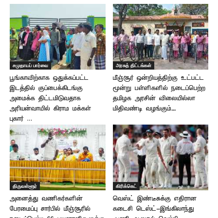
சமுதாயப் பார்வை
அரசுத் திட்டங்கள்
பூங்காவிற்காக ஒதுக்கப்பட்ட
மீஞ்சூர் ஒன்றியத்திற்கு உட்பட்ட
இடத்தில் குப்பைக்கிடங்கு
மூன்று பள்ளிகளில் நடைப்பெற்ற
அமைக்க திட்டமிடுவதாக
தமிழக அரசின் விலையில்லா
அரியன்வாயில் கிராம மக்கள்
மிதிவண்டி வழங்கும்...
புகார் …
திருவள்ளூர்
கிரிக்கெட்
அனைத்து வணிகர்களின்
வெஸ்ட் இண்டீசுக்கு எதிரான
பேரமைப்பு சார்பில் மீஞ்சூரில்
கடைசி டெஸ்ட்-இங்கிலாந்து