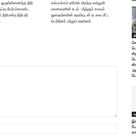
ஒருங்கிணைந்த நீதி
கல்பாக்கம் ஏரியில் மிதந்த கல்லூரி
ஆய்வு மேற் கொண்ட
மாணவனின் உடல் : மீஞ்சூர் காவல்
நீதிமன்ற நீதிபதி
துறையினரின் உதவியுடன் உடலை மீட்ட
…
பெற்றோர் மற்றும் உறவினர்
த
கொ
பொ
சி
பெ
கி
அர
பொ
ச
இர
பே
கா