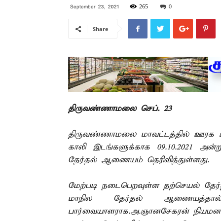
265
0
September 23, 2021
Share
திருவண்ணாமலை செப். 23 –
திருவண்ணாமலை மாவட்டத்தில் ஊரக உள
காலி இடங்களுக்காக 09.10.2021 அன்ற
தேர்தல் ஆணையம் தெரிவித்துள்ளது.
மேற்படி நடைபெறவுள்ள தற்செயல் தேர
மாநில தேர்தல் ஆணையத்தால
பார்வையாளராக.அ.ஞானசேகரன் நியமனம் 