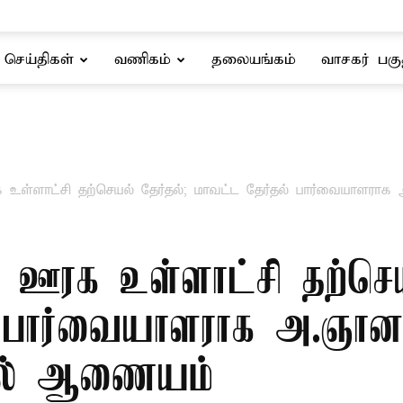
செய்திகள்
வணிகம்
தலையங்கம்
வாசகர் பகு
்ளாட்சி தற்செயல் தேர்தல்; மாவட்ட தேர்தல் பார்வையாளராக அ
ஊரக உள்ளாட்சி தற்செயல
் பார்வையாளராக அ.ஞான
ர்தல் ஆணையம்