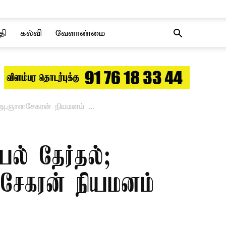
தி
கல்வி
வேளாண்மை
.ஞானசேகரன் நியமனம் –...
் தேர்தல்;
சேகரன் நியமனம்