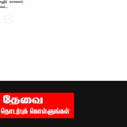
ைநீர் கால்வாய் :
லம்...