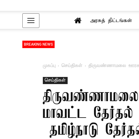
அரசுத் திட்டங்கள்
BREAKING NEWS
முகப்பு
செய்திகள்
திருவண்ணாமலை ஊரக உள
செய்திகள்
திருவண்ணாமலை 
மாவட்ட தேர்தல
– தமிழ்நாடு தே