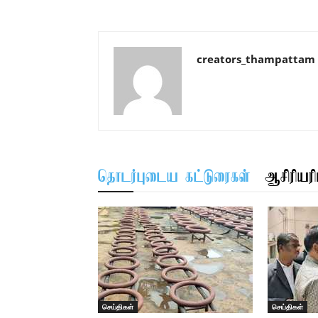
creators_thampattam
தொடர்புடைய கட்டுரைகள்
ஆசிரியரிட
செய்திகள்
செய்திகள்