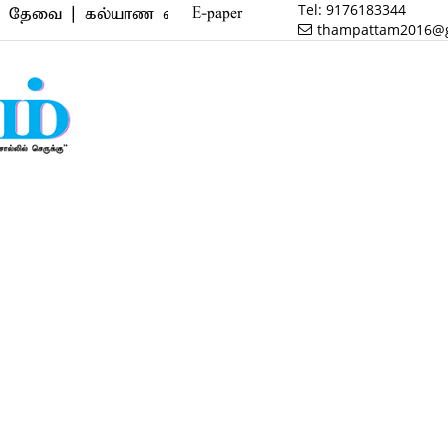
Tel:
9176183344
 | கல்யாண வரன் | மருத்துவம் | வணிகம் | பைனான்ஸ் | 
E-paper
thampattam2016@