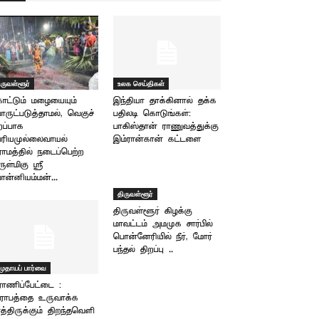
ிருவள்ளூர்
உலக செய்திகள்
ட்டும் மழையையும்
இந்தியா தாக்கினால் தக்க
ருட்படுத்தாமல், வெகுச்
பதிலடி கொடுங்கள்:
றப்பாக
பாகிஸ்தான் ராணுவத்துக்கு
ரியமுல்லைவாயல்
இம்ரான்கான் கட்டளை
ராமத்தில் நடைப்பெற்ற
ுள்மிகு ஸ்ரீ
ன்னியம்மன்...
திருவள்ளூர்
திருவள்ளூர் கிழக்கு
மாவட்டம் அமமுக சார்பில்
பொன்னேரியில் நீர், மோர்
பந்தல் திறப்பு ..
முதாயப் பார்வை
ாணிப்பேட்டை :
ராபத்தை உருவாக்க
த்திருக்கும் திறந்தவெளி