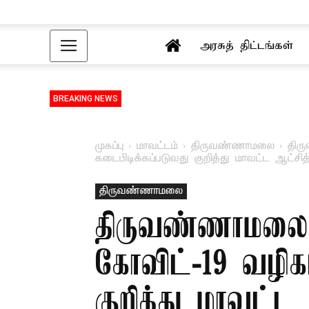
அரசுத் திட்டங்கள்
BREAKING NEWS
முகப்பு
மாவட்டம்
திருவண்ணாமலை
திர
கடைபிடிக்கப்படுவது குறித்து மாவட்ட ஆட்சித்.
திருவண்ணாமலை
திருவண்ணாமலை ம
கோவிட்-19 வழிக
குறித்து மாவட்ட