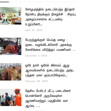
சோழபுரத்தில் நடைப்பெற்ற இப்தார்
நோன்பு திறக்கும் நிகழ்ச்சி : சிறப்பு
அழைப்பாளராக சட்டமன்ற
உறுப்பினர்...
April 23, 2022
பேருந்துக்குள் பெய்த மழை :
குடை வழங்கிடக்கோரி அரசுக்கு
கோரிக்கை விடுத்தப் பயணிகள் …
December 1, 2023
ஒரே நாள் ஒரேக் கிராமம் ஆறு
ஆலயங்களில் நடைப்பெற்ற அஷ்ட
பந்தன மகா கும்பாபிஷேகம்...
February 26, 2024
தேசிய பேரிடர் மீட்பு படையினர்
பொன்னேரி அருகேவுள்ள
ஆரணியாற்றுப் பகுதியில் கள
ஆய்வு ….