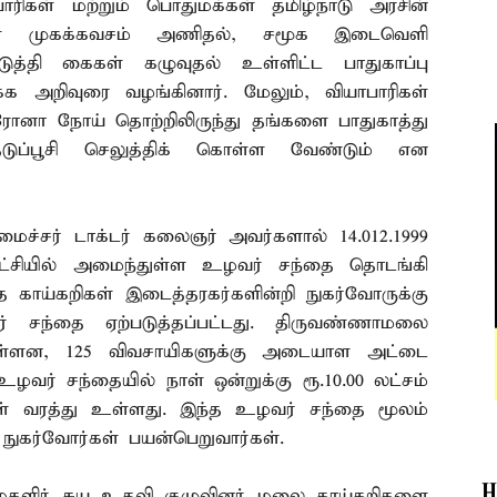
ாரிகள் மற்றும் பொதுமக்கள் தமிழ்நாடு அரசின்
கள் முகக்கவசம் அணிதல், சமூக இடைவெளி
படுத்தி கைகள் கழுவுதல் உள்ளிட்ட பாதுகாப்பு
 அறிவுரை வழங்கினார். மேலும், வியாபாரிகள்
னா நோய் தொற்றிலிருந்து தங்களை பாதுகாத்து
டுப்பூசி செலுத்திக் கொள்ள வேண்டும் என
மைச்சர் டாக்டர் கலைஞர் அவர்களால் 14.012.1999
சியில் அமைந்துள்ள உழவர் சந்தை தொடங்கி
த காய்கறிகள் இடைத்தரகர்களின்றி நுகர்வோருக்கு
சந்தை ஏற்படுத்தப்பட்டது. திருவண்ணாமலை
ள்ளன, 125 விவசாயிகளுக்கு அடையாள அட்டை
வர் சந்தையில் நாள் ஒன்றுக்கு ரூ.10.00 லட்சம்
ிகள் வரத்து உள்ளது. இந்த உழவர் சந்தை மூலம்
 நுகர்வோர்கள் பயன்பெறுவார்கள்.
H
களிர் சுய உதவி குழுவினர் மலை காய்கறிகளை