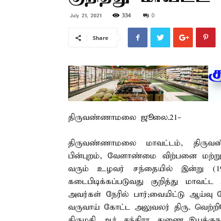
334
0
July 21, 2021
Share
திருவண்ணாமலை ஜூலை.21-
திருவண்ணாமலை மாவட்டம், திருவண
பின்புறம், வேளாண்மை விற்பனை மற்ற
வரும் உழவர் சந்தையில் இன்று (19
கடைபிடிக்கப்படுவது குறித்து மாவட்
அவர்கள் நேரில் பார்;வையிட்டு ஆய்
வருவாய் கோட்ட அலுவலர் திரு. வெற்ற
திருமதி. ஆர். சந்திரா, துணை இயக்