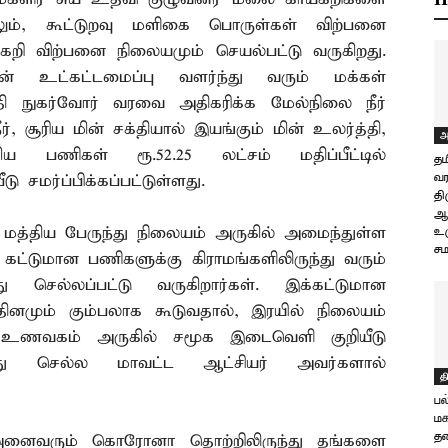
லும், கூட்டுறவு மளிகை பொருள்கள் விற்பனை
்கறி விற்பனை நிலையமும் செயல்பட்டு வருகிறது.
 உட்கட்டமைப்பு வளர்ந்து வரும் மக்கள்
ி நுகர்வோர் வரவை அதிகரிக்க மேல்நிலை நீர்
நீர், சூரிய மின் சக்தியால் இயங்கும் மின் உலர்த்தி,
அ
 பணிகள் ரூ.52.25 லட்சம் மதிப்பீட்டில்
தம
வர
ு சமர்ப்பிக்கப்பட்டுள்ளது.
தி
ஆ
மத்திய பேருந்து நிலையம் அருகில் அமைந்துள்ள
உர
சம
் கட்டுமான பணிகளுக்கு கிராமங்களிலிருந்து வரும்
செல்லப்பட்டு வருகிறார்கள். இக்கட்டுமான
ினமும் கும்பலாக கூடுவதால், இரயில் நிலையம்
 உணவகம் அருகில் சமூக இடைவெளி குறியீடு
்து செல்ல மாவட்ட ஆட்சியர் அவர்களால்
த
பல
மக
தன
 அனைவரும் கொரோனா தொற்றிலிருந்து தங்களை