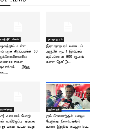
ரசுத் திட்டங்கள்
ராமநாதபுரம்
ிழகத்தில் உள்ள
இராமநாதபுரம் மண்டபம்
லாற்றுச் சிறப்புமிக்க 50
அருகே ரூ. 1 இலட்சம்
ருக்கோவில்களின்
மதிப்பிலான 500 ரூபாய்
வணப்படங்கள்
கள்ள நோட்டு...
ுவாக்கம் … இந்து
யம்...
ிருவள்ளூர்
தஞ்சாவூர்
்சர் வாகனம் மோதி
கும்பகோணத்தில் பழைய
ன் உயிரிழப்பு, தந்தை
பேருந்து நிலையத்தில்
து மகன் உடல் கூறு
உள்ள இந்திய கம்யூனிஸ்ட்