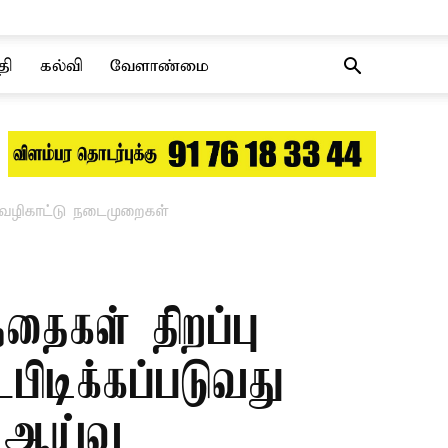
தி
கல்வி
வேளாண்மை
 வழிகாட்டு நடைமுறைகள்
தைகள் திறப்பு
ிடிக்கப்படுவது
் ஆய்வு