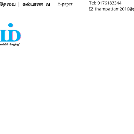
Tel:
9176183344
 கல்யாண வரன் | மருத்துவம் | வணிகம் | பைனான்ஸ் | ரி
E-paper
thampattam2016@