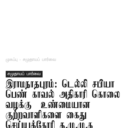
முகப்பு
சமுதாயப் பார்வை
சமுதாயப் பார்வை
இராமநாதபுரம்: டெல்லி சபியா
பெண் காவல் அதிகாரி கொலை
வழக்கு – உண்மையான
குற்றவாளிகளை கைது
செய்யக்கோரி த.மு.மு.க