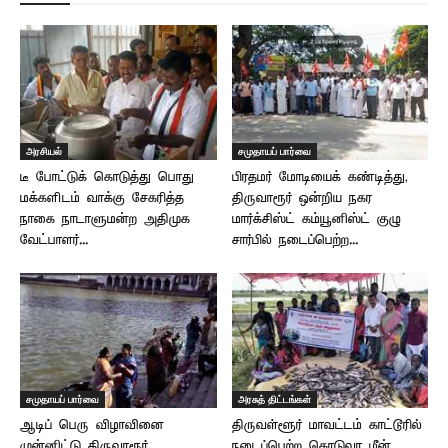
அரசியல்
சமுதாயப் பார்வை
டீ போட்டுக் கொடுத்து பொது
பிரதமர் மோடியைக் கண்டித்து,
மக்களிடம் வாக்கு சேகரித்த
திருவாரூர் ஒன்றிய நகர
நாகை நாடாளுமன்ற அதிமுக
மார்க்சிஸ்ட் கம்யூனிஸ்ட் குழு
வேட்பாளர்...
சார்பில் நடைப்பெற்ற...
சமுதாயப் பார்வை
அரசுத் திட்டங்கள்
ஆடிப் பெரு விழாவினை
திருவள்ளூர் மாவட்டம் காட்டூரில்
முன்னிட்டு திருவாரூர்
நடைப்பெற்ற கொடுவா மீன்