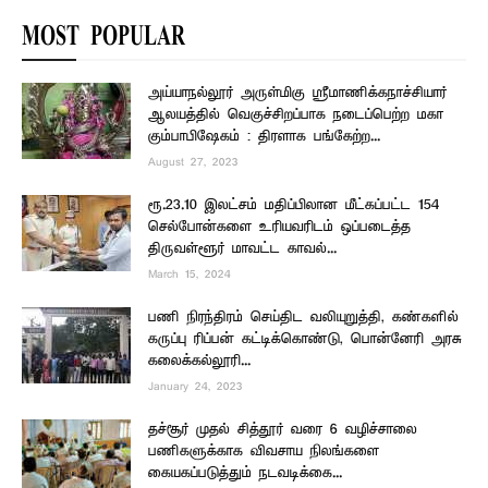
MOST POPULAR
அய்யாநல்லூர் அருள்மிகு ஸ்ரீமாணிக்கநாச்சியார்
ஆலயத்தில் வெகுச்சிறப்பாக நடைப்பெற்ற மகா
கும்பாபிஷேகம் : திரளாக பங்கேற்ற...
August 27, 2023
ரூ.23.10 இலட்சம் மதிப்பிலான மீட்கப்பட்ட 154
செல்போன்களை உரியவரிடம் ஒப்படைத்த
திருவள்ளூர் மாவட்ட காவல்...
March 15, 2024
பணி நிரந்திரம் செய்திட வலியுறுத்தி, கண்களில்
கருப்பு ரிப்பன் கட்டிக்கொண்டு, பொன்னேரி அரசு
கலைக்கல்லூரி...
January 24, 2023
தச்சூர் முதல் சித்தூர் வரை 6 வழிச்சாலை
பணிகளுக்காக விவசாய நிலங்களை
கையகப்படுத்தும் நடவடிக்கை...