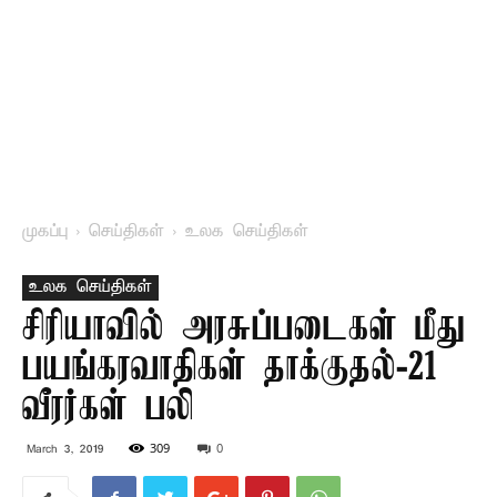
முகப்பு
செய்திகள்
உலக செய்திகள்
உலக செய்திகள்
சிரியாவில் அரசுப்படைகள் மீது
பயங்கரவாதிகள் தாக்குதல்-21
வீரர்கள் பலி
309
0
March 3, 2019