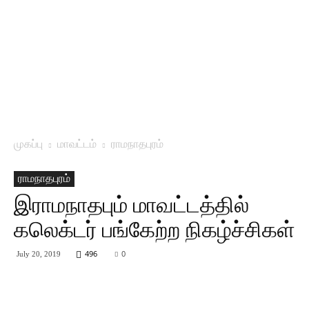
முகப்பு
மாவட்டம்
ராமநாதபுரம்
ராமநாதபுரம்
இராமநாதபும் மாவட்டத்தில்
கலெக்டர் பங்கேற்ற நிகழ்ச்சிகள்
496
0
July 20, 2019