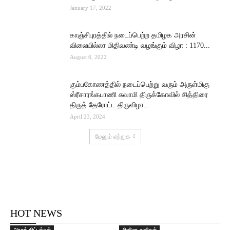
January 17, 2022
காஞ்சிபுரத்தில் நடைப்பெற்ற தமிழக அரசின்
விலையில்லா மிதிவண்டி வழங்கும் விழா : 1170...
August 6, 2022
கும்பகோணத்தில் நடைப்பெற்று வரும் அருள்மிகு
ஸ்ரீசாரங்கபாணி சுவாமி திருக்கோவில் சித்திரை
திருத் தேரோட்ட திருவிழா...
April 23, 2024
மேலும் ஏற்றுக
HOT NEWS
அரசுத் திட்டங்கள்
சினிமா துளிகள்