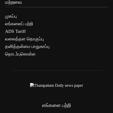
மற்றவை
முகப்பு
எங்களைப் பற்றி
ADS Tariff
வலைத்தள தொகுப்பு
தனித்தன்மை பாதுகாப்பு
தொடர்புகொள்ள
எங்களை பற்றி