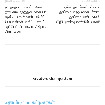
முந்தைய கட்டுரை
அடுத்த கட்டுரை
ராமநாதபுரம் மாவட்ட அரசு
ஜக்கம்நாயக்கன் பட்டியில்
தலைமை மருத்துவ மனையில்
தூய்மை பாரத கோடைக்கால
ஆன்டி பயாடிக் ஊசியால் 30
தூய்மை பணி முகாம்,
நோயாளிகள் பாதிப்பு-மாவட்ட
விழிப்புணர்வு சைக்கிள் பேரணி
ஆட்சியர் வீரராகவராவ் நேரடி
விசாரணை
creators_thampattam
தொடர்புடைய கட்டுரைகள்