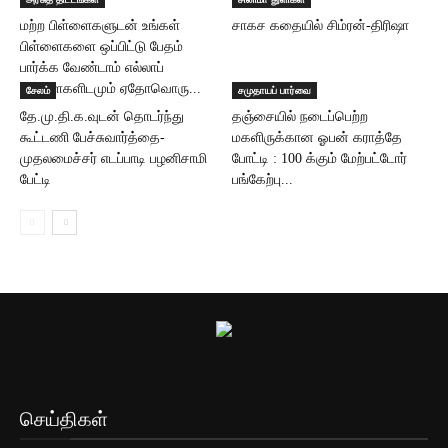
மற்ற பிள்ளைகளுடன் உங்கள்
சாகச கதையில் சிம்ரன்-திரிஷா
பிள்ளைகளை ஒப்பிட்டு பேதம்
பார்க்க வேண்டாம் எல்லாப்
பிள்ளைகளிடமும் ஏதோவொரு...
சேலம்
சமுதாயப் பார்வை
தே.மு.தி.க.வுடன் தொடர்ந்து
தஞ்சையில் நடைப்பெற்ற
கூட்டணி பேச்சுவார்த்தை-
மகளிருக்கான ஓபன் கராத்தே
முதலமைச்சர் எடப்பாடி பழனிசாமி
போட்டி : 100 க்கும் மேற்பட்டோர்
பேட்டி
பங்கேற்பு...
செய்திகள்