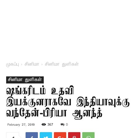
முகப்பு
சினிமா
சினிமா துளிகள்
சினிமா துளிகள்
ஷங்கரிடம் உதவி
இயக்குனராகவே இந்தியாவுக்கு
வந்தேன்-பிரியா ஆனந்த்
367
0
February 27, 2019