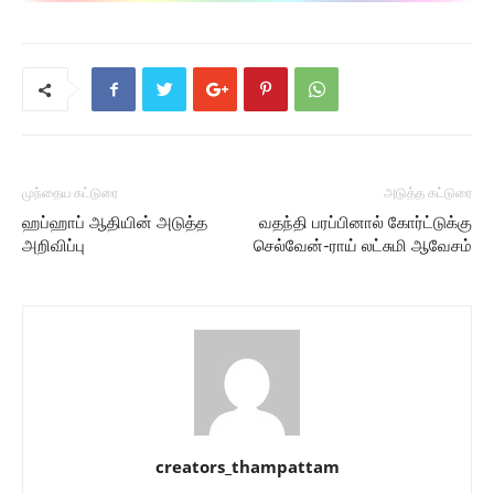
முந்தைய கட்டுரை
அடுத்த கட்டுரை
ஹப்ஹாப் ஆதியின் அடுத்த
வதந்தி பரப்பினால் கோர்ட்டுக்கு
அறிவிப்பு
செல்வேன்-ராய் லட்சுமி ஆவேசம்
creators_thampattam