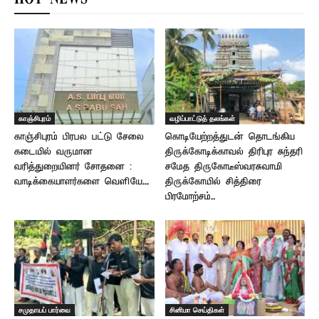
காஞ்சிபுரம்
வழிப்பாட்டுத் தலங்கள்
காஞ்சிபுரம் பிரபல பட்டு சேலை
கொடியேற்றத்துடன் தொடங்கிய
கடையில் வருமான
திருக்கோடிக்காவல் திரிபுர சுந்தரி
வரித்துறையினர் சோதனை :
சமேத திருகோடீஸ்வரசுவாமி
வாடிக்கையாளர்களை வெளியே...
திருக்கோயில் சித்திரை
பிரமோற்சம்..
சமுதாயப் பார்வை
சினிமா செய்திகள்