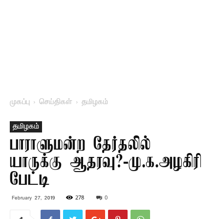
முகப்பு
செய்திகள்
தமிழகம்
தமிழகம்
பாராளுமன்ற தேர்தலில்
யாருக்கு ஆதரவு?-மு.க.அழகிரி
பேட்டி
278
0
February 27, 2019