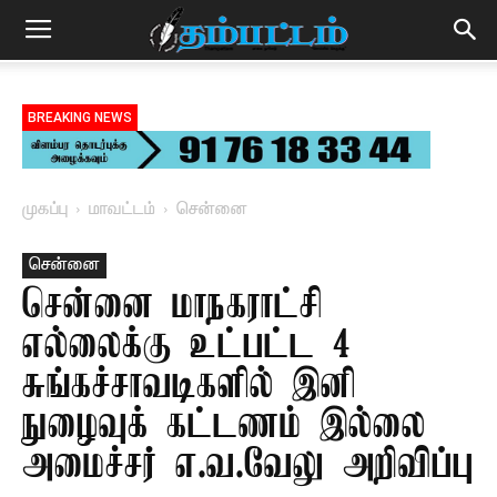
BREAKING NEWS
முகப்பு
மாவட்டம்
சென்னை
சென்னை
சென்னை மாநகராட்சி
எல்லைக்கு உட்பட்ட 4
சுங்கச்சாவடிகளில் இனி
நுழைவுக் கட்டணம் இல்லை
அமைச்சர் எ.வ.வேலு அறிவிப்பு