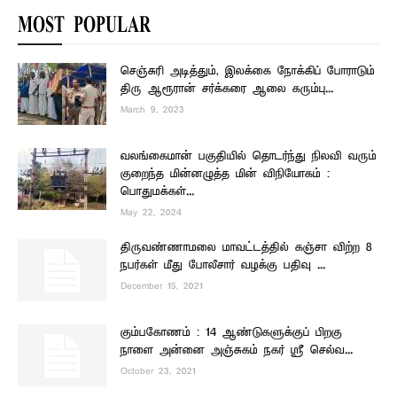
MOST POPULAR
செஞ்சுரி அடித்தும், இலக்கை நோக்கிப் போராடும்
திரு ஆரூரான் சர்க்கரை ஆலை கரும்பு...
March 9, 2023
வலங்கைமான் பகுதியில் தொடர்ந்து நிலவி வரும்
குறைந்த மின்னழுத்த மின் விநியோகம் :
பொதுமக்கள்...
May 22, 2024
திருவண்ணாமலை மாவட்டத்தில் கஞ்சா விற்ற 8
நபர்கள் மீது போலீசார் வழக்கு பதிவு ...
December 15, 2021
கும்பகோணம் : 14 ஆண்டுகளுக்குப் பிறகு
நாளை அன்னை அஞ்சுகம் நகர் ஸ்ரீ செல்வ...
October 23, 2021