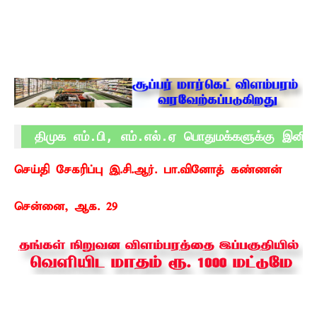
 திமுக எம்.பி, எம்.எல்.ஏ பொதுமக்களுக்கு இனிப்
செய்தி சேகரிப்பு இ.சி.ஆர். பா.வினோத் கண்ணன்
சென்னை, ஆக. 29 –