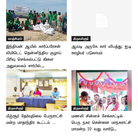
காஞ்சிபுரம்
திருவள்ளூர்
இந்தியன் ஆயில் கார்ப்பரேசன்
ஆவடி அருகே கார் விபத்து; ஐ.டி
லிமிடெட் தென்னிந்திய குழாய்
ஊழியர் படுகாயம்
பிரிவு செங்கல்பட்டு கிளை
அலுவலகம் சார்பில்,...
திருவள்ளூர்
திருவள்ளூர்
மீஞ்சூர் தேர்வுநிலை பேரூராட்சி
மணலி சின்னச் சேக்காட்டில்
மன்ற மாதாந்திர கூட்டம் …
பெரு நகர சென்னை மாநகராட்சி
மாமன்ற 22 வது வார்டு...