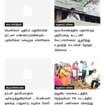
உலக செய்திகள்
சமுதாயப் பார்வை
வெனிசுலா அதிபர் மதுரோவின்
கும்பகோணத்தில் மதசார்பற்ற
நாட்கள் எண்ணப்படுகின்றன-
முற்போக்கு கூட்டணி
அமெரிக்கா மறைமுக எச்சரிக்கை
வேட்பாளர்களை ஆதரித்து
உதயநிதி ஸ்டாலின் தேர்தல்
பிரச்சாரம் …
திருவண்ணாமலை
சமுதாயப் பார்வை
நரபலி தரப்போவதாக
குறுகிய காலக்கட்டத்தில்
அச்சுருத்துகிறார்கள் .. பெண்மனி
நெற்குன்றம் 145 வட்டத்தில்
தனக்கு பாதுகாப்பு வழங்க கோரி
மக்கள் பணிகளை விரைந்து