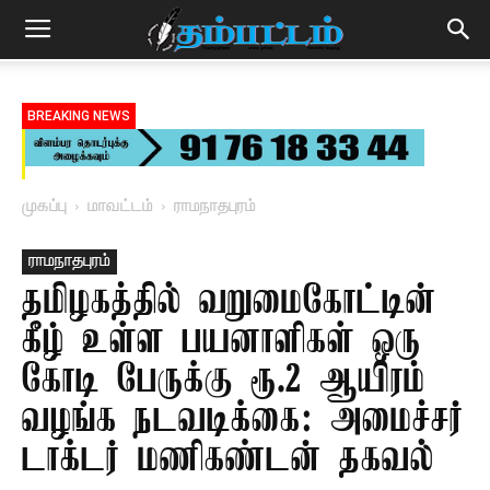
BREAKING NEWS
முகப்பு
மாவட்டம்
ராமநாதபுரம்
ராமநாதபுரம்
தமிழகத்தில் வறுமைகோட்டின்
கீழ் உள்ள பயனாளிகள் ஒரு
கோடி பேருக்கு ரூ.2 ஆயிரம்
வழங்க நடவடிக்கை: அமைச்சர்
டாக்டர் மணிகண்டன் தகவல்