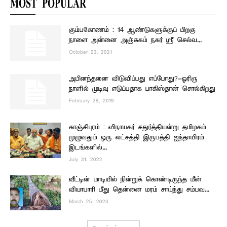
MOST POPULAR
கும்பகோணம் : 14 ஆண்டுகளுக்குப் பிறகு
நாளை அன்னை அஞ்சுகம் நகர் ஸ்ரீ செல்வ...
October 23, 2021
அபினந்தனை விடுவிப்பது எப்போது?-ஓரிரு
நாளில் முடிவு எடுப்பதாக பாகிஸ்தான் சொல்கிறது
February 28, 2019
காஞ்சிபுரம் : விநாயகர் சதுர்த்தியன்று தமிழகம்
முழுவதும் ஒரு லட்சத்தி இருபத்தி ஐந்தாயிரம்
இடங்களில்...
July 31, 2022
வீட்டின் மாடியில் நின்றுக் கொண்டிருந்த மீன்
வியாபாரி மீது தென்னை மரம் சாய்ந்து சம்பவ...
March 25, 2023