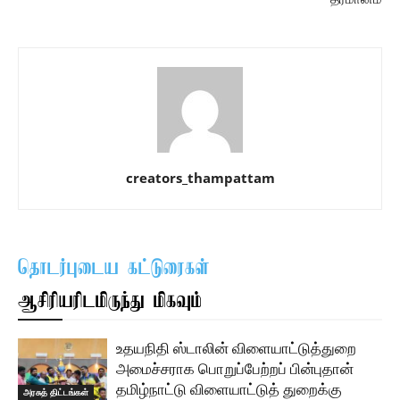
creators_thampattam
தொடர்புடைய கட்டுரைகள்
ஆசிரியரிடமிருந்து மிகவும்
உதயநிதி ஸ்டாலின் விளையாட்டுத்துறை
அமைச்சராக பொறுப்பேற்றப் பின்புதான்
தமிழ்நாட்டு விளையாட்டுத் துறைக்கு
அரசுத் திட்டங்கள்