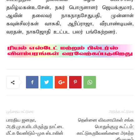
தமிழ்மகன்உசேன், நகர் பொருளாளர் ஜெயக்குமார்,
ஆவின் தலைவர் நாகநாதசேதுபதி, முன்னாள்
கவுன்சிலர்கள் வாசுகி, ஆரிப்ராஜா, வீரபாண்டியன்,
வரதன், நாகஜோதி உட்பட பலர் பங்கேற்றனர்.
முந்தைய கட்டுரை
அடுத்த கட்டுரை
பாரதிய ஜனதா,
தென்னை விவசாயிகள் சங்க
அ.தி.மு.க.விடமிருந்து நாட்டை
பொதுக்குழு கூட்டம்:
மீட்க வேண்டும்-முக ஸ்டாலின்
காட்டுகருவேலங்களை அகற்ற
தீர்மானம்