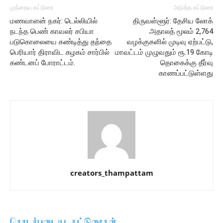
முந்தைய கட்டுரை
அடுத்த கட்டுரை
மணவாளன் நகர்: டெல்லியில்
திருவள்ளூர்: தேசிய லோக்
நடந்த பெண் காவலர் சபியா
அதாலத் மூலம் 2,764
படுகொலையை கண்டித்து தந்தை
வழக்குகளில் முடிவு ஏற்பட்டு,
பெரியார் திராவிட கழகம் சார்பில்
மாவட்டம் முழுவதும் ரூ.19 கோடி
கண்டனப் போராட்டம்.
தொகைக்கு தீர்வு
காணப்பட்டுள்ளது
creators_thampattam