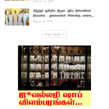
February 2, 2023
மீஞ்சூர் ஒன்றிய திமுக புதிய நிர்வாகிகள்
நியமனம் : தலைவர்கள் சிலைக்கு மாலை...
August 12, 2022
மேலும் ஏற்றுக