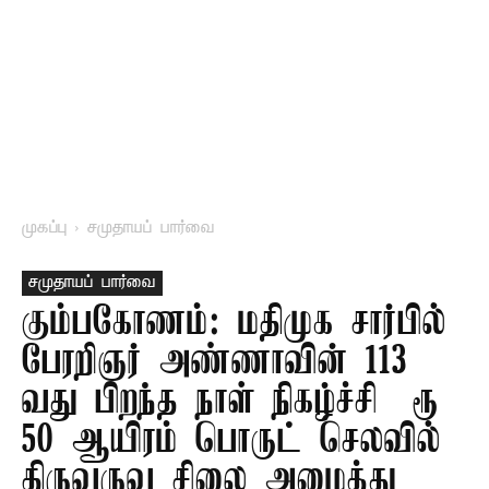
முகப்பு
சமுதாயப் பார்வை
சமுதாயப் பார்வை
கும்பகோணம்: மதிமுக சார்பில்
பேரறிஞர் அண்ணாவின் 113
வது பிறந்த நாள் நிகழ்ச்சி – ரூ
50 ஆயிரம் பொருட் செலவில்
திருவுருவ சிலை அமைத்து