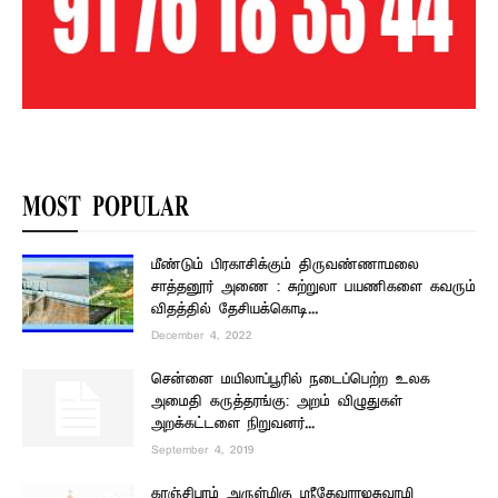
MOST POPULAR
மீண்டும் பிரகாசிக்கும் திருவண்ணாமலை
சாத்தனூர் அணை : சுற்றுலா பயணிகளை கவரும்
விதத்தில் தேசியக்கொடி...
December 4, 2022
சென்னை மயிலாப்பூரில் நடைப்பெற்ற உலக
அமைதி கருத்தரங்கு: அறம் விழுதுகள்
அறக்கட்டளை நிறுவனர்...
September 4, 2019
காஞ்சிபுரம் அருள்மிகு ஸ்ரீதேவராஜசுவாமி