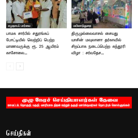
சமுதாயப் பார்வை
மயிலாடுதுறை
பாமக சார்பில் சதுரங்கப்
திருமுல்லைவாசல் சையது
போட்டியில் வெற்றிப் பெற்ற
யாசின் மவுலானா தர்காவில்
மாணவருக்கு ரூ. 25 ஆயிரம்
சிறப்பாக நடைப்பெற்ற கந்தூரி
காசோலை...
விழா : சர்வதேச...
செய்திகள்