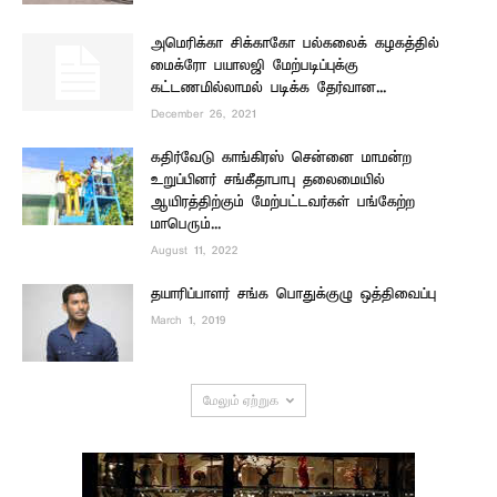
அமெரிக்கா சிக்காகோ பல்கலைக் கழகத்தில்
மைக்ரோ பயாலஜி மேற்படிப்புக்கு
கட்டணமில்லாமல் படிக்க தேர்வான...
December 26, 2021
கதிர்வேடு காங்கிரஸ் சென்னை மாமன்ற
உறுப்பினர் சங்கீதாபாபு தலைமையில்
ஆயிரத்திற்கும் மேற்பட்டவர்கள் பங்கேற்ற
மாபெரும்...
August 11, 2022
தயாரிப்பாளர் சங்க பொதுக்குழு ஒத்திவைப்பு
March 1, 2019
மேலும் ஏற்றுக