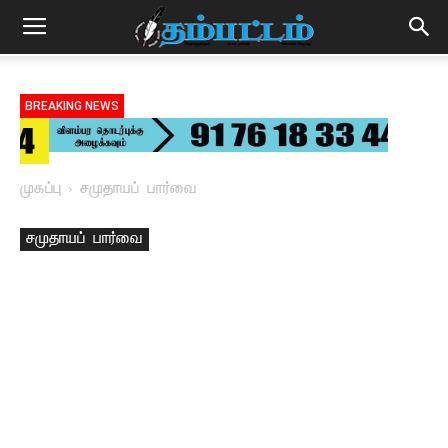
BREAKING NEWS
முகப்பு
சமுதாயப் பார்வை
சமுதாயப் பார்வை