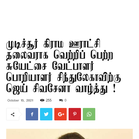
முடிச்சூர் கிராம ஊராட்சி
தலைவராக வெற்றிப் பெற்ற
சுயேட்சை வேட்பாளர்
பொறியாளர் சிந்துலேகாவிற்கு
ஜெய் சிவசேனா வாழ்த்து !
255
0
October 15, 2021