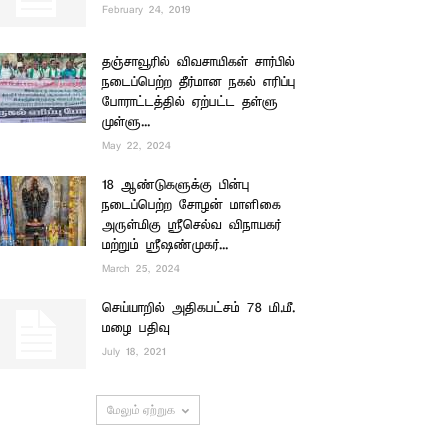
February 24, 2019
தஞ்சாவூரில் விவசாயிகள் சார்பில்
நடைப்பெற்ற தீர்மான நகல் எரிப்பு
போராட்டத்தில் ஏற்பட்ட தள்ளு
முள்ளு...
May 22, 2024
18 ஆண்டுகளுக்கு பின்பு
நடைப்பெற்ற சோழன் மாளிகை
அருள்மிகு ஸ்ரீசெல்வ விநாயகர்
மற்றும் ஸ்ரீஷண்முகர்...
March 25, 2024
செய்யாறில் அதிகபட்சம் 78 மி.மீ.
மழை பதிவு
July 18, 2021
மேலும் ஏற்றுக