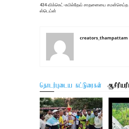
434 விக்கெட்-கபில்தேவ் சாதனையை சமன்செய்த
ஸ்டெய்ன்
creators_thampattam
தொடர்புடைய கட்டுரைகள்
ஆசிரியரிட