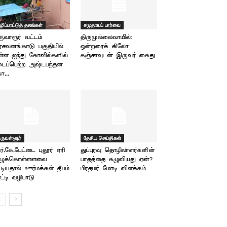
ழிப்பாட்டுத் தலங்கள்
சமுதாயப் பார்வை
ருவாரூர் வட்டம்
திருமுல்லைவாயில்:
சவனங்காடு பகுதியில்
ஒன்றரைக் கிலோ
்ள ஐந்து கோவில்களில்
கஞ்சாவுடன் இருவர் கைது
ைப்பெற்ற அஷ்டபந்தன
ா...
ிருவள்ளூர்
தேசிய செய்திகள்
்.கே.பேட்டை புதூர் ஏரி
துப்புரவு தொழிலாளர்களின்
ுழுக்கொள்ளளவை
பாதத்தை கழுவியது ஏன்? –
்டியதால் ஊர்மக்கள் தீபம்
பிரதமர் மோடி விளக்கம்
ட்டி வழிபாடு