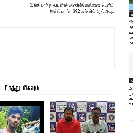
இங்கிலாந்து லயன்ஸ் அணிக்கெதிரான டெஸ்ட்:
இந்தியா ‘ஏ’ 392 ரன்னில் ஆல்அவுட்
வ
தி
அர
உள
நட
மக
த
மிருந்து மிகவும்
ஆர
ம
எட
கா