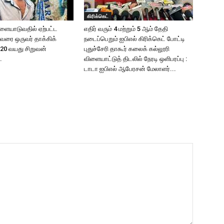
கிரிக்கெட்
ிளையாடுவதில் ஏற்பட்ட
எதிர் வரும் 4 மற்றும் 5 ஆம் தேதி
ுவரை ஒருவர் தாக்கிக்
நடைப்பெறும் ஐபிஎல் கிரிக்கெட் போட்டி
20 வயது சிறுவன்
புதுச்சேரி தாகூர் கலைக் கல்லூரி
…
விளையாட்டுத் திடலில் நேரடி ஒளிபரப்பு :
டாடா ஐபிஎல் ஆபேரசன் மேலாளர்...