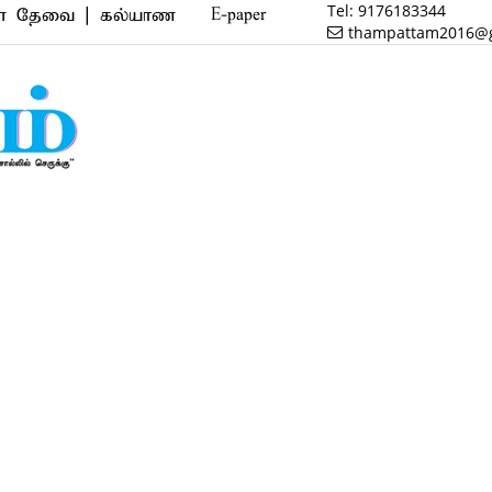
Tel:
9176183344
| கல்யாண வரன் | மருத்துவம் | வணிகம் | பைனான்ஸ் | ர
E-paper
thampattam2016@