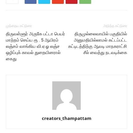
முந்தைய கட்டுரை
அடுத்த கட்டுரை
திருவள்ளூர் அருகே பட்டா பெயர்
திருமுல்லைவாயில் பகுதியில்
மாற்றம் செய்ய ரூ . 5 ஆயிரம்
அனுமதியில்லாமல் கட்டப்பட்ட
லஞ்சம் வாங்கிய வி.ஏ.ஓ லஞ்ச
கட்டிடத்திற்கு ஆவடி மாநகராட்சி
ஒழிப்புக் காவல் துறையினரால்
சீல் வைத்து நடவடிக்கை
கைது
creators_thampattam