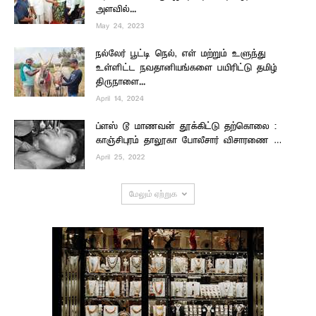
அளவில்...
May 24, 2023
நல்லேர் பூட்டி நெல், எள் மற்றும் உளுந்து
உள்ளிட்ட நவதானியங்களை பயிரிட்டு தமிழ்
திருநாளை...
April 14, 2024
ப்ளஸ் டூ மாணவன் தூக்கிட்டு தற்கொலை :
காஞ்சிபுரம் தாலூகா போலீசார் விசாரணை …
April 25, 2022
மேலும் ஏற்றுக