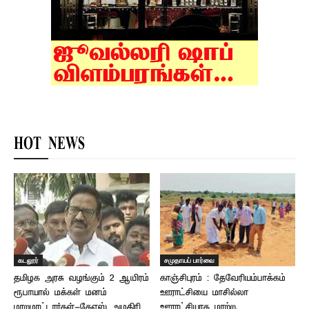
HOT NEWS
கடலூர்
சமுதாயப் பார்வை
தமிழக அரசு வழங்கும் 2 ஆயிரம்
காஞ்சிபுரம் : தேவேரியம்பாக்கம்
ரூபாயால் மக்கள் மனம்
ஊராட்சியை மாசில்லா
மாறமாட்டார்கள்-கேஎஸ் அழகிரி
ஊராட்சியாக மாற்ற,