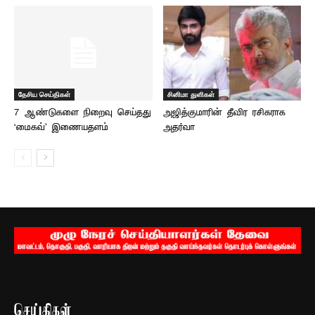
தேசிய செய்திகள்
சினிமா துளிகள்
7 ஆண்டுகளை நிறைவு செய்தது
அஜித்குமாரின் தீவிர ரசிகராக
‘மைகவ்’ இணையதளம்
அதர்வா
செய்திகள்