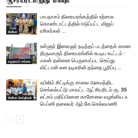
ஆசிரியரிடமிருந்து மிகவும்
பாபநாசம் திரையரங்கத்தில் உற்சாக
கொண்டாட்டத்தில் ஈடுப்பட்ட விஜய்
ரசிகர்கள் …
சினிமா
உள்ளூர் இளைஞர் நடித்தப் படத்தைக் காண
திருவாரூர் திரையரங்கில் கூடிய கூட்டம் :
மகன் தன்னை பெருமைப்பட செய்து
சமுதாயப் பார்வை
விட்டான் என நடிகரின் தந்தை பூரிப்பு …
ஃபிலிம் சிட்டிக்கு சாலை அமைத்திட
செங்கல்பட்டு மாவட்ட ஆட்சியரிடம் ரூ. 35
லட்சம் மதிப்பிலான காசோலை வழங்கிய ஃ
சினிமா செய்திகள்
பெப்ஸி தலைவர் ஆர்.கே.செல்வமணி