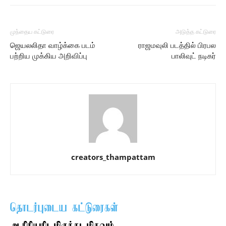
முந்தைய கட்டுரை
அடுத்த கட்டுரை
ஜெயலலிதா வாழ்க்கை படம்
ராஜமவுலி படத்தில் பிரபல
பற்றிய முக்கிய அறிவிப்பு
பாலிவுட் நடிகர்
creators_thampattam
தொடர்புடைய கட்டுரைகள்