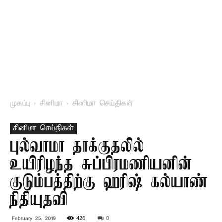
முகப்பு
சினிமா
சினிமா செய்திகள்
சினிமா செய்திகள்
புல்வாமா தாக்குதலில்
உயிரிழந்த சுப்பிரமணியனின்
குடும்பத்திற்கு ஹரிஷ் கல்யாண்
நிதியுதவி
426
0
February 25, 2019