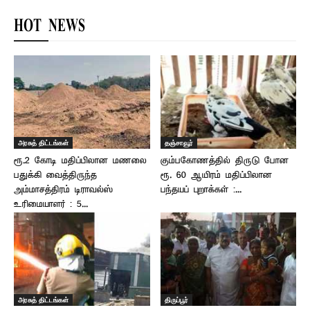
HOT NEWS
அரசுத் திட்டங்கள்
தஞ்சாவூர்
ரூ.2 கோடி மதிப்பிலான மணலை
கும்பகோணத்தில் திருடு போன
பதுக்கி வைத்திருந்த
ரூ. 60 ஆயிரம் மதிப்பிலான
அம்மாசத்திரம் டிராவல்ஸ்
பந்தயப் புறாக்கள் :...
உரிமையாளர் : 5...
அரசுத் திட்டங்கள்
திருப்பூர்