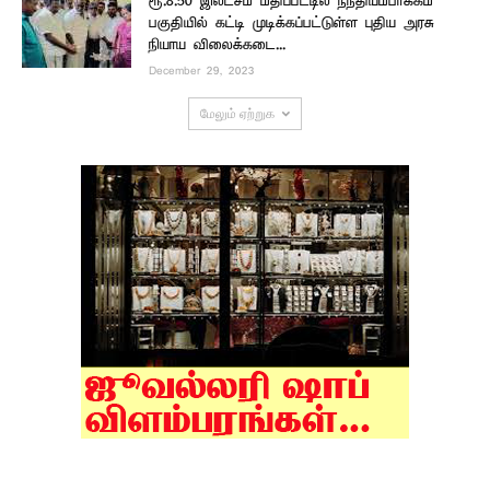
ரூ.8.50 இலட்சம் மதிப்பீட்டில் நந்தியம்பாக்கம்
பகுதியில் கட்டி முடிக்கப்பட்டுள்ள புதிய அரசு
நியாய விலைக்கடை...
December 29, 2023
மேலும் ஏற்றுக