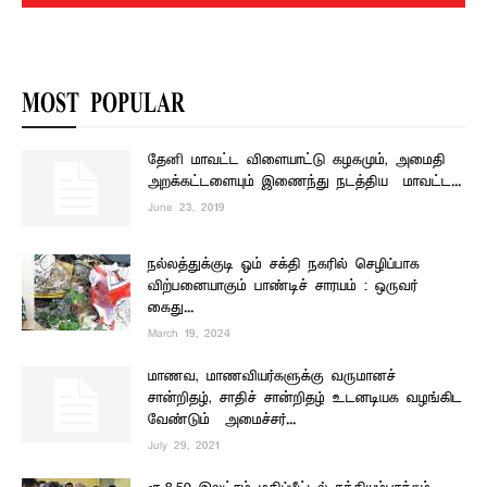
MOST POPULAR
தேனி மாவட்ட விளையாட்டு கழகமும், அமைதி
அறக்கட்டளையும் இணைந்து நடத்திய – மாவட்ட...
June 23, 2019
நல்லத்துக்குடி ஓம் சக்தி நகரில் செழிப்பாக
விற்பனையாகும் பாண்டிச் சாரயம் : ஒருவர்
கைது...
March 19, 2024
மாணவ, மாணவியர்களுக்கு வருமானச்
சான்றிதழ், சாதிச் சான்றிதழ் உடனடியக வழங்கிட
வேண்டும் – அமைச்சர்...
July 29, 2021