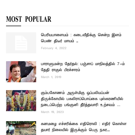
MOST POPULAR
பெரியபாளையம் : கடைவீதிக்கு சென்ற இளம்
பெண் திடீர் மாயம் ..
February 4, 2022
பாராளுமன்ற தேர்தல்: பஞ்சாப் மாநிலத்தில் 7-ம்
தேதி ராகுல் பிரச்சாரம்
March 1, 2019
கும்பகோணம் அருள்மிகு ஒப்பலியப்பன்
திருக்கோயில் பகலிராப்பொய்கை புஸ்கரணியில்
நடைப்பெற்ற பங்குனி தீர்த்தவாரி உற்சவம் …
March 19, 2023
கனமழை எச்சரிக்கை எதிரொலி : எதிர் கொள்ள
தயார் நிலையில் இருக்கும் பெரு நகர...