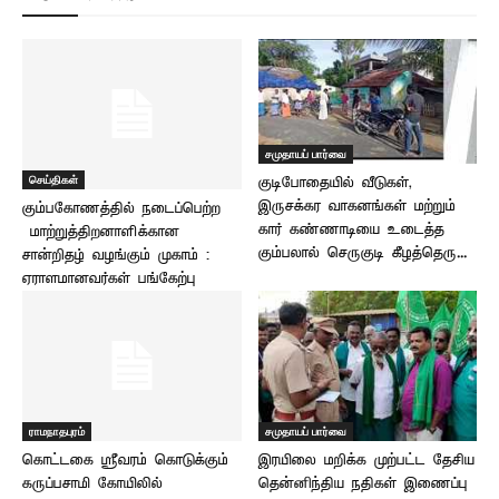
சமுதாயப் பார்வை
செய்திகள்
குடிபோதையில் வீடுகள்,
இருசக்கர வாகனங்கள் மற்றும்
கும்பகோணத்தில் நடைப்பெற்ற
கார் கண்ணாடியை உடைத்த
மாற்றுத்திறனாளிக்கான
கும்பலால் செருகுடி கீழத்தெரு...
சான்றிதழ் வழங்கும் முகாம் :
ஏராளமானவர்கள் பங்கேற்பு
ராமநாதபுரம்
சமுதாயப் பார்வை
கொட்டகை ஸ்ரீவரம் கொடுக்கும்
இரயிலை மறிக்க முற்பட்ட தேசிய
கருப்பசாமி கோயிலில்
தென்னிந்திய நதிகள் இணைப்பு