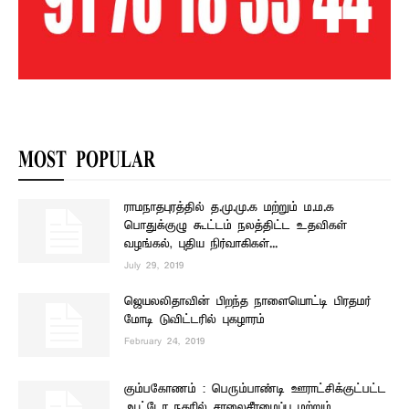
MOST POPULAR
ராமநாதபுரத்தில் த.மு.மு.க மற்றும் ம.ம.க
பொதுக்குழு கூட்டம் நலத்திட்ட உதவிகள்
வழங்கல், புதிய நிர்வாகிகள்...
July 29, 2019
ஜெயலலிதாவின் பிறந்த நாளையொட்டி பிரதமர்
மோடி டுவிட்டரில் புகழாரம்
February 24, 2019
கும்பகோணம் : பெரும்பாண்டி ஊராட்சிக்குட்பட்ட
ஆட்டோ நகரில் சாலைசீரமைப்பு மற்றும்