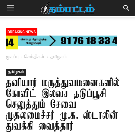
BREAKING NEWS
முகப்பு
செய்திகள்
தமிழகம்
தமிழகம்
தனியார் மருத்துவமனைகளில்
கோவிட் இலவச தடுப்பூசி
செலுத்தும் சேவை –
முதலமைச்சர் மு.க. ஸ்டாலின்
துவக்கி வைத்தார்