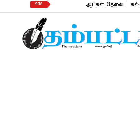
Ads
ஆட்கள் தேவை | கல்யாண வரன
Thampattam