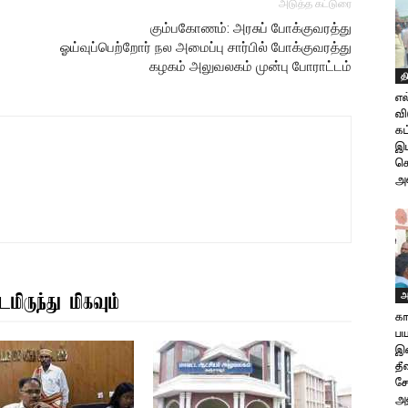
அடுத்த கட்டுரை
கும்பகோணம்: அரசுப் போக்குவரத்து
ஓய்வுப்பெற்றோர் நல அமைப்பு சார்பில் போக்குவரத்து
கழகம் அலுவலகம் முன்பு போராட்டம்
த
எல
வி
கட
இட
க
அண
அ
மிருந்து மிகவும்
கா
ப
இல
தீ
சே
அத