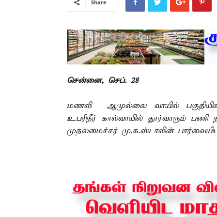
Share
சென்னை, செப். 28 –
மணலி ஆமுல்லை வாயில் பகுதியில்
உபரிநீர் கால்வாயில் தூர்வாரும் பணி
முதலமைச்சர் மு.க.ஸ்டாலின் பார்வையிட