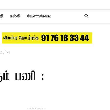
தி
கல்வி
வேளாண்மை
 ஆய்வு
ரும் பணி :
- Advertisement -