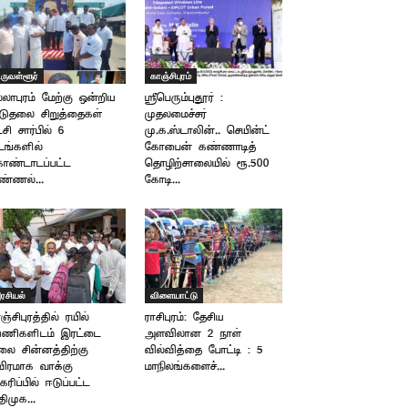
ிருவள்ளூர்
காஞ்சிபுரம்
்லாபுரம் மேற்கு ஒன்றிய
ஸ்ரீபெரும்புதூர் :
டுதலை சிறுத்தைகள்
முதலமைச்சர்
்சி சார்பில் 6
மு.க.ஸ்டாலின்.. செயின்ட்
ங்களில்
கோபைன் கண்ணாடித்
ொண்டாடப்பட்ட
தொழிற்சாலையில் ரூ.500
்ணல்...
கோடி...
ரசியல்
விளையாட்டு
ஞ்சிபுரத்தில் ரயில்
ராசிபுரம்: தேசிய
யணிகளிடம் இரட்டை
அளவிலான 2 நாள்
ை சின்னத்திற்கு
வில்வித்தை போட்டி : 5
விரமாக வாக்கு
மாநிலங்களைச்...
கரிப்பில் ஈடுப்பட்ட
ிமுக...