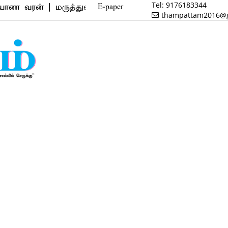
Tel:
9176183344
் | மருத்துவம் | வணிகம் | பைனான்ஸ் | ரியல் எஸ்டேட்
E-paper
thampattam2016@