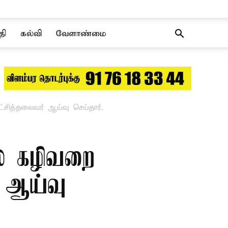
தி
கல்வி
வேளாண்மை
சித்தலைவர் ஆய்வு செய்தார்.
ல் கழிவறை
 ஆய்வு