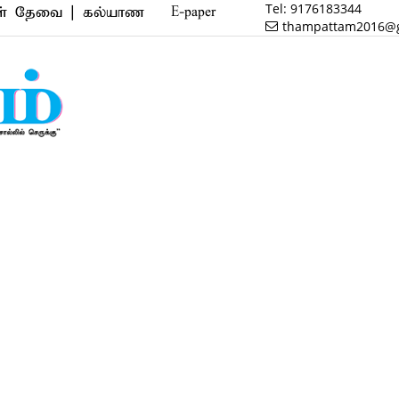
Tel:
9176183344
ை | கல்யாண வரன் | மருத்துவம் | வணிகம் | பைனான்ஸ் |
E-paper
thampattam2016@