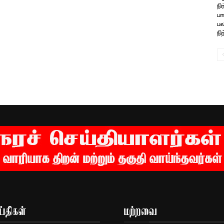
நி
பா
பல
நிற
்திகள்
மற்றவை