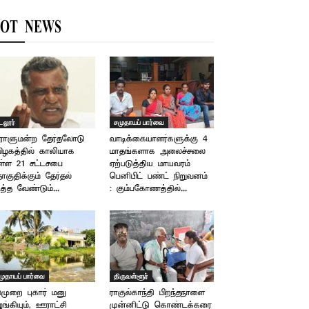
OT NEWS
டலூர்
சமுதாயப் பார்வை
ராளுமன்ற தேர்தலோடு
வாடிக்கையாளர்களுக்கு 4
ிழகத்தில் காலியாக
மாதங்களாக அலைச்சலை
்ள 21 சட்டசபை
ஏற்படுத்திய மாயவரம்
குதிக்கும் தேர்தல்
பெனிபிட் பண்ட் நிறுவனம்
த்த வேண்டும்...
: கும்பகோணத்தில்...
முதாயப் பார்வை
திருவள்ளூர்
முறை புகார் மனு
ராகுல்காந்தி பிறந்தநாளை
ங்கியும், ஊராட்சி
முன்னிட்டு கொண்டக்கரை