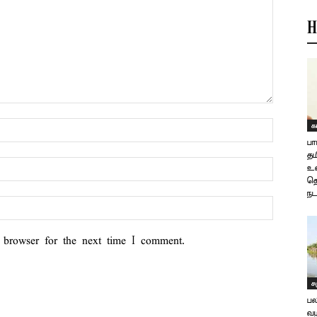
H
க
பா
தம
உள
தொ
நட
 browser for the next time I comment.
ச
பல
வழ