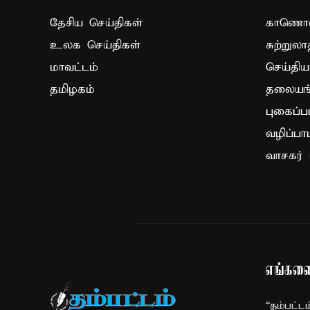
தேசிய செய்திகள்
காணொளி
உலக செய்திகள்
சுற்றுலா
மாவட்டம்
செய்திய
தமிழகம்
தலையங்
புகைப்ப
வழிப்பா
வாசகர் 
எங்களை
“தம்பட்ட