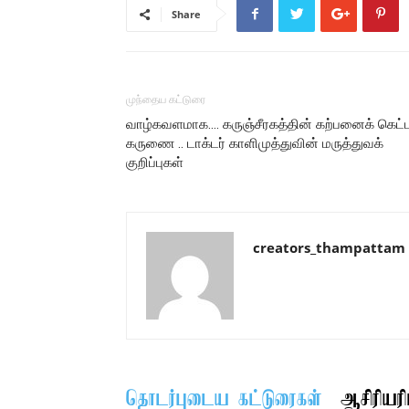
Share
முந்தைய கட்டுரை
வாழ்கவளமாக…. கருஞ்சீரகத்தின் கற்பனைக் கெட்
கருணை .. டாக்டர் காளிமுத்துவின் மருத்துவக்
குறிப்புகள்
creators_thampattam
தொடர்புடைய கட்டுரைகள்
ஆசிரியரிட