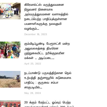
கிரேமால்ட்ஸ் மருத்துவமனை
நிறுவனர் நினைவாக
அம்மருத்துவமனை வளாகத்தில்
நடைப்பெற்ற பாதிப்புக்குள்ளான
பயனாளிகளுக்கு நலவுதவி
வழங்கும்...
December 16, 2023
கும்மிடிப்பூண்டி பேரூராட்சி மன்ற
அலுவலகத்தை திடீரென
முற்றுகையிட்ட நரிக்குறவரின
மக்கள் .. அடிப்படை...
April 25, 2022
நடப்பாண்டு பருவத்திற்கான நெல்
உற்பத்தி தஞ்சாவூரில் கடுமையாக
பாதிப்பு : குருவை சம்பா
சாகுபடியில்...
May 28, 2024
20 க்கும் மேற்பட்ட ஓய்வுப் பெற்ற