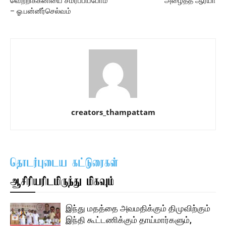
வெற்றிக்கனியை சமர்ப்பிப்போம்
அழைத்த ஆர்யா
– ஓ.பன்னீர்செல்வம்
creators_thampattam
தொடர்புடைய கட்டுரைகள்
ஆசிரியரிடமிருந்து மிகவும்
இந்து மதத்தை அவமதிக்கும் திமுவிற்கும்
இந்தி கூட்டணிக்கும் தாய்மார்களும்,