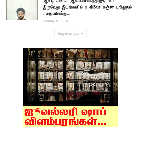
ஆவடி காவல் ஆணையரகத்திற்குட்பட்ட
இருவேறு இடங்களில் 9 கிலோ கஞ்சா பறிமுதல்
: மதுவிலக்கு...
January 9, 2023
மேலும் ஏற்றுக