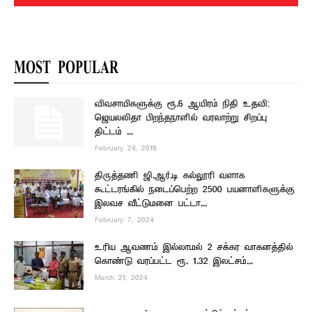
MOST POPULAR
விவசாயிகளுக்கு ரூ.6 ஆயிரம் நிதி உதவி:
ஜெயலலிதா பிறந்தநாளில் வரலாற்று சிறப்பு
திட்டம் –...
February 24, 2019
திருத்தணி ஜி.ஆர்.டி கல்லூரி வளாக
கூட்டரங்கில் நடைப்பெற்ற 2500 பயனாளிகளுக்கு
இலவச வீட்டுமனை பட்டா...
February 7, 2024
உரிய ஆவணம் இல்லாமல் 2 சக்கர வாகனத்தில்
கொண்டு வரப்பட்ட ரூ. 1.32 இலட்சம்...
March 21, 2024