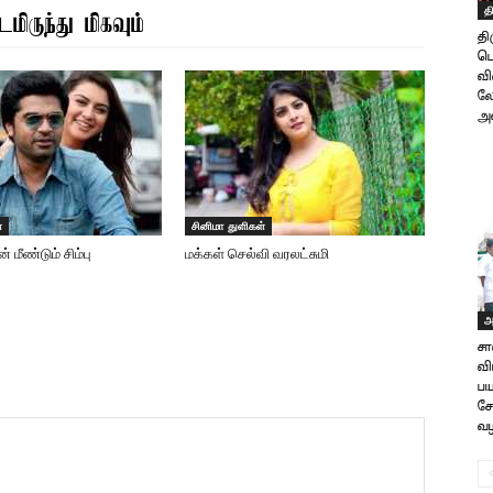
த
மிருந்து மிகவும்
தி
பொ
வி
லே
அம
்
சினிமா துளிகள்
 மீண்டும் சிம்பு
மக்கள் செல்வி வரலட்சுமி
அ
ச
வி
பய
சே
வழ