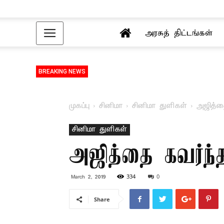
அரசுத் திட்டங்கள்
BREAKING NEWS
முகப்பு
சினிமா
சினிமா துளிகள்
அஜித்த
சினிமா துளிகள்
அஜித்தை கவர்ந்
334
0
March 2, 2019
Share