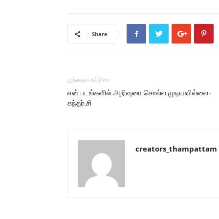
Share
முந்தைய கட்டுரை
என் படங்களில் அறிவுரை சொல்ல முடியவில்லை-
சுந்தர்.சி
creators_thampattam