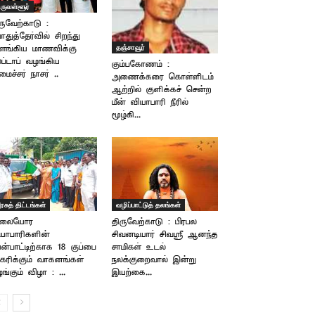
ிருவள்ளூர்
ருவேற்காடு :
துத்தேர்வில் சிறந்து
தஞ்சாவூர்
ளங்கிய மாணவிக்கு
ப்டாப் வழங்கிய
கும்பகோணம் :
ைச்சர் நாசர் ..
அணைக்கரை கொள்ளிடம்
ஆற்றில் குளிக்கச் சென்ற
மீன் வியாபாரி நீரில்
மூழ்கி...
ரசுத் திட்டங்கள்
வழிப்பாட்டுத் தலங்கள்
ாலையோர
திருவேற்காடு : பிரபல
யாபாரிகளின்
சிவனடியார் சிவஸ்ரீ ஆனந்த
ன்பாட்டிற்காக 18 குப்பை
சாமிகள் உடல்
கரிக்கும் வாகனங்கள்
நலக்குறைவால் இன்று
ங்கும் விழா : ...
இயற்கை...