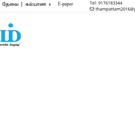
Tel:
9176183344
| கல்யாண வரன் | மருத்துவம் | வணிகம் | பைனான்ஸ் | 
E-paper
thampattam2016@