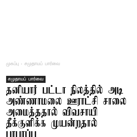
முகப்பு
சமுதாயப் பார்வை
சமுதாயப் பார்வை
தனியார் பட்டா நிலத்தில் அடி
அண்ணாமலை ஊராட்சி சாலை
அமைத்ததால் விவசாயி
தீக்குளிக்க முயன்றதால்
பரபரப்பு