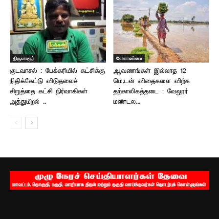
திருவாரூர்
வேளாண்மை
குடவாசல் : பேக்கரியில் கட்சிக்கு
ஆவணங்கள் இல்லாத 12
நிதிக்கேட்டு விடுதலைச்
மெ.டன் விதைகளை விற்க
சிறுத்தை கட்சி நிர்வாகிகள்
தற்காலிகத்தடை : வேலூர்
அத்துமீறல் ..
மண்டல...