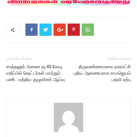
முந்தைய கட்டுரை
அடுத்த கட்டுரை
சாத்தனூர் அணை ரூ.45 கோடி
திருவண்ணாமலை நகராட்சி
மதிப்பில் ஷெட்டர்கள் மாற்றும்
புதிய ஆணையராக ராமஜெயம்
பணி : மத்திய குழுவினர் ஆய்வு
பதவி ஏற்பு