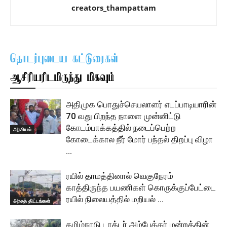
creators_thampattam
தொடர்புடைய கட்டுரைகள்
ஆசிரியரிடமிருந்து மிகவும்
அதிமுக பொதுச்செயலாளர் எடப்பாடியாரின்
70 வது பிறந்த நாளை முன்னிட்டு
கோடம்பாக்கத்தில் நடைப்பெற்ற
அரசியல்
கோடைக்கால நீர் மோர் பந்தல் திறப்பு விழா
…
ரயில் தாமத்தினால் வெகுநேரம்
காத்திருந்த பயணிகள் கொருக்குப்பேட்டை
ரயில் நிலையத்தில் மறியல் …
அரசுத் திட்டங்கள்
தமிழ்நாடு டாக்டர் அம்பேத்கர் மன்றத்தின்