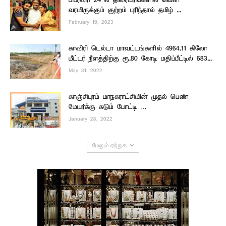
பிப்ரவரி 24 ல் திரையரங்களில் வெளி
வரயிருக்கும் குற்றம் புரிந்தால் தமிழ் ...
February 19, 2023
காவிரி டெல்டா மாவட்டங்களில் 4964.11 கிலோ
மீட்டர் நீளத்திற்கு ரூ.80 கோடி மதிப்பீட்டில் 683...
May 31, 2022
காஞ்சிபுரம் மாநகராட்சியின் முதல் பெண்
மேயர்க்கு கடும் போட்டி …
January 28, 2022
மேலும் ஏற்றுக