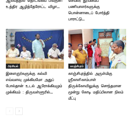
ஆலயத்தில் தொடங்கிய பங்குனி
செயலர் தூய்மைப்
உத்திர ஆழித்தேரோட்ட விழா...
பணியாளர்களுக்கு
பொன்னாடைப் போர்த்தி
பாராட்டு...
அரசியல்
காஞ்சிபுரம்
இளைஞர்களுக்கு கல்வி
காஞ்சிபுரத்தில் அருள்மிகு
எவ்வளவு முக்கியமோ அதுப்
ஸ்ரீகாளிகாம்பாள்
போல்தான் உடல் ஆரோக்கியமும்
திருக்கோவிலுக்கு சொந்தமான
முக்கியம் : திருவள்ளூரில்...
மூன்று கோடி மதிப்பிலான நிலம்
மீட்பு