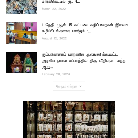
மார்க்கெட்டில் ரூ. 4...
March 22, 2022
1 தேதி முதல் 15 கட்டண கழிப்பறைகள் இலவச
கழிப்பிடங்களாக மாற்றம் :...
August 12, 2022
கும்பகோணம் மாநகரில் அலங்கரிக்கப்பட்ட
அழகிய ஓலை சப்பரத்தில் திரு வீதிவுலா வந்த
ஆறு...
February 20, 2024
மேலும் ஏற்றுக