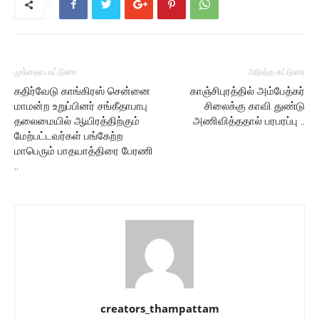
முந்தைய கட்டுரை
அடுத்த கட்டுரை
கதிர்வேடு காங்கிரஸ் சென்னை
காஞ்சிபுரத்தில் அம்பேத்கர்
மாமன்ற உறுப்பினர் சங்கீதாபாபு
சிலைக்கு காவி துண்டு
தலைமையில் ஆயிரத்திற்கும்
அணிவித்ததால் பரபரப்பு ..
மேற்பட்டவர்கள் பங்கேற்ற
மாபெரும் பாதயாத்திரை பேரணி
..
creators_thampattam