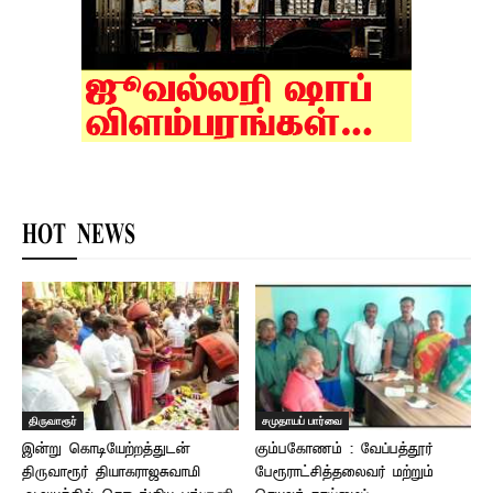
HOT NEWS
திருவாரூர்
சமுதாயப் பார்வை
இன்று கொடியேற்றத்துடன்
கும்பகோணம் : வேப்பத்தூர்
திருவாரூர் தியாகராஜசுவாமி
பேரூராட்சித்தலைவர் மற்றும்