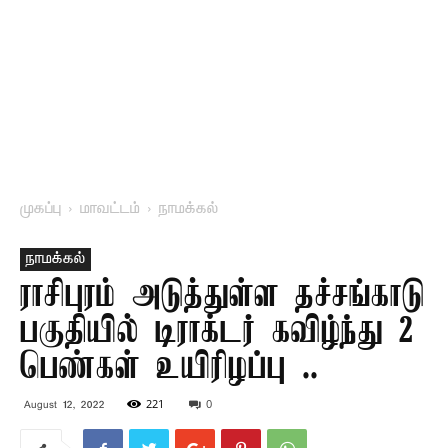
முகப்பு
மாவட்டம்
நாமக்கல்
நாமக்கல்
ராசிபுரம் அடுத்துள்ள தச்சங்காடு
பகுதியில் டிராக்டர் கவிழ்ந்து 2
பெண்கள் உயிரிழப்பு ..
221
0
August 12, 2022