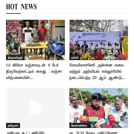
HOT NEWS
திருவள்ளூர்
கல்வி
1.5 கிலோ கஞ்சாவுடன் 4 பேர்
கோவிலாச்சேரி அன்னை கலை
திருவேற்காட்டில் கைது : கஞ்சா
மற்றும் அறிவியல் கல்லூரியில்
விற்பனையின்...
நடைப்பெற்ற 20 ஆம் ஆண்டு...
தமிழகம்
வேளாண்மை
அதிமுக கூட்டணியில்
ரூ. 11.31 கோடி மதிப்பிலான