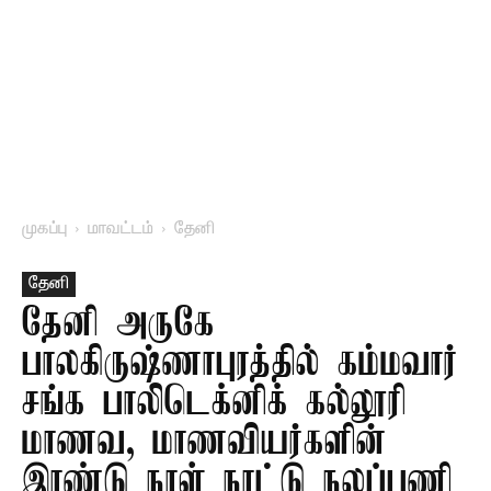
முகப்பு
மாவட்டம்
தேனி
தேனி
தேனி அருகே
பாலகிருஷ்ணாபுரத்தில் கம்மவார்
சங்க பாலிடெக்னிக் கல்லூரி
மாணவ, மாணவியர்களின்
இரண்டு நாள் நாட்டு நலப்பணி