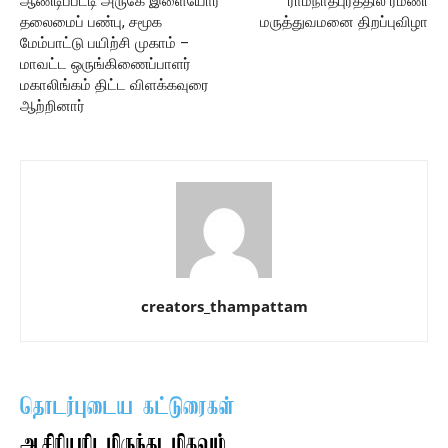
ஆண்டிப்பட்டி அருகே இளையோர்
ராமநாதபுரத்தில் ரமணி
தலைமைப் பண்பு, சமூக
மருத்துவமனை திறப்புவிழா
மேம்பாட்டு பயிற்சி முகாம் –
மாவட்ட ஒருங்கிணைப்பாளர்
மகாலிங்கம் திட்ட விளக்கவுரை
ஆற்றினார்
creators_thampattam
தொடர்புடைய கட்டுரைகள்
ஆசிரியரிடமிருந்து மிகவும்