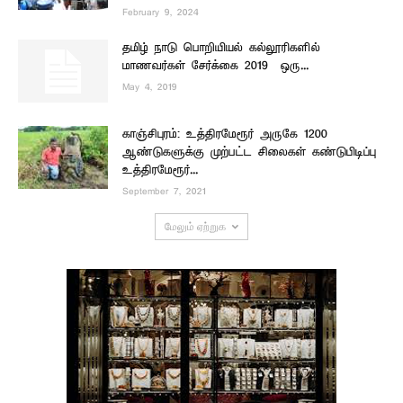
February 9, 2024
தமிழ் நாடு பொறியியல் கல்லூரிகளில்
மாணவர்கள் சேர்க்கை 2019 – ஒரு...
May 4, 2019
காஞ்சிபுரம்: உத்திரமேரூர் அருகே 1200
ஆண்டுகளுக்கு முற்பட்ட சிலைகள் கண்டுபிடிப்பு –
உத்திரமேரூர்...
September 7, 2021
மேலும் ஏற்றுக