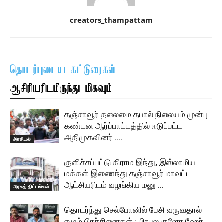
creators_thampattam
தொடர்புடைய கட்டுரைகள்
ஆசிரியரிடமிருந்து மிகவும்
தஞ்சாவூர் தலைமை தபால் நிலையம் முன்பு
கண்டன ஆர்ப்பாட்டத்தில் ஈடுப்பட்ட
அதிமுகவினர் ….
அரசியல்
குளிச்சப்பட்டு கிராம இந்து, இஸ்லாமிய
மக்கள் இணைந்து தஞ்சாவூர் மாவட்ட
ஆட்சியரிடம் வழங்கிய மனு …
அரசுத் திட்டங்கள்
தொடர்ந்து செல்போனில் பேசி வருவதால்
எழும் பிரச்சினைகள் : பிரபல குளோ ஹேர்