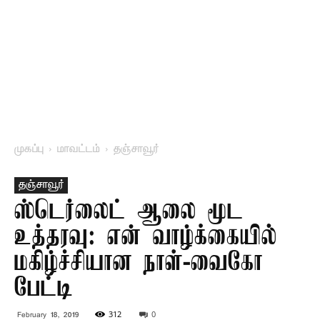
முகப்பு
மாவட்டம்
தஞ்சாவூர்
தஞ்சாவூர்
ஸ்டெர்லைட் ஆலை மூட
உத்தரவு: என் வாழ்க்கையில்
மகிழ்ச்சியான நாள்-வைகோ
பேட்டி
312
0
February 18, 2019