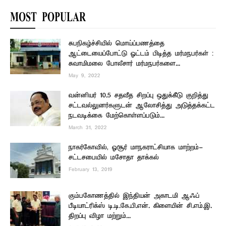
MOST POPULAR
சுபநிகழ்ச்சியில் மொய்ப்பணத்தை
ஆட்டையைப்போட்டு ஓட்டம் பிடித்த மர்மநபர்கள் :
சுவாமிமலை போலீசார் மர்மநபர்களை...
May 9, 2022
வன்னியர் 10.5 சதவீத சிறப்பு ஒதுக்கீடு குறித்து
சட்டவல்லுனர்களுடன் ஆலோசித்து அடுத்தக்கட்ட
நடவடிக்கை மேற்கொள்ளப்படும்...
March 31, 2022
நாகர்கோவில், ஓசூர் மாநகராட்சியாக மாற்றம்-
சட்டசபையில் மசோதா தாக்கல்
February 13, 2019
கும்பகோணத்தில் இந்தியன் அகாடமி ஆஃப்
பீடியாட்ரிக்ஸ் டி.டி.கே.பி.என். கிளையின் சி.எம்.இ.
திறப்பு விழா மற்றும்...