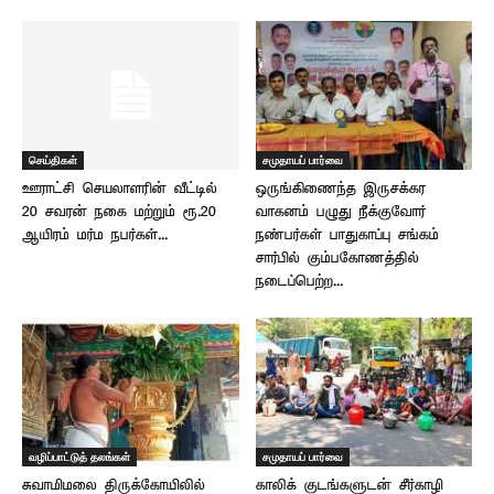
செய்திகள்
சமுதாயப் பார்வை
ஊராட்சி செயலாளரின் வீட்டில்
ஒருங்கிணைந்த இருசக்கர
20 சவரன் நகை மற்றும் ரூ.20
வாகனம் பழுது நீக்குவோர்
ஆயிரம் மர்ம நபர்கள்...
நண்பர்கள் பாதுகாப்பு சங்கம்
சார்பில் கும்பகோணத்தில்
நடைப்பெற்ற...
வழிப்பாட்டுத் தலங்கள்
சமுதாயப் பார்வை
சுவாமிமலை திருக்கோயிலில்
காலிக் குடங்களுடன் சீர்காழி