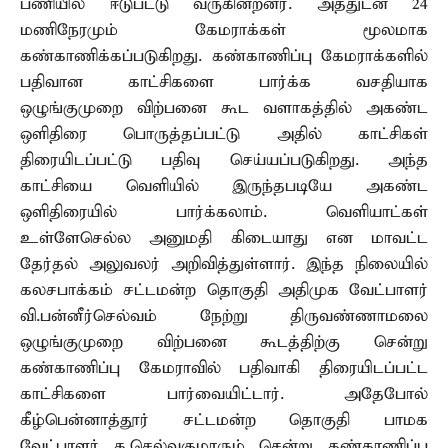
பணியில் ஈடுபட்டு வருகின்றனர். அத்துடன் 24
மணிநேரமும் கேமராக்கள் மூலமாக
கண்காணிக்கப்படுகிறது. கண்காணிப்பு கேமராக்களில்
பதிவான காட்சிகளை பார்க்க வசதியாக
ஒழுங்குமுறை விற்பனை கூட வளாகத்தில் அகண்ட
ஒளிதிரை பொருத்தப்பட்டு அதில் காட்சிகள்
திரையிடப்பட்டு பதிவு செய்யப்படுகிறது. அந்த
காட்சியை வெளியில் இருந்தபடியே அகண்ட
ஒளிதிரையில் பார்க்கலாம். வெளியாட்கள்
உள்ளேசெல்ல அனுமதி கிடையாது என மாவட்ட
தேர்தல் அலுவலர் அறிவித்துள்ளார். இந்த நிலையில்
கலசபாக்கம் சட்டமன்ற தொகுதி அதிமுக வேட்பாளர்
வி.பன்னீர்செல்வம் நேற்று திருவண்ணாமலை
ஒழுங்குமுறை விற்பனை கூடத்திற்கு சென்று
கண்காணிப்பு கேமராவில் பதிவாகி திரையிடப்பட்ட
காட்சிகளை பார்வையிட்டார். அதேபோல்
கீழ்பென்னாத்தூர் சட்டமன்ற தொகுதி பாமக
வேட்பாளர் க.செல்வகுமாரும் சென்று கண்காணிப்பு