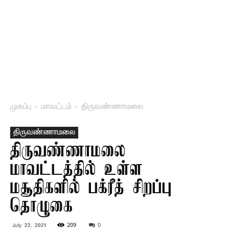
முகப்பு
மாவட்டம்
திருவண்ணாமலை
திருவண்ணாமலை
திருவண்ணாமலை
மாவட்டத்தில் உள்ள
மசூதிகளில் பக்ரீத் சிறப்பு
தொழுகை
209
0
July 22, 2021