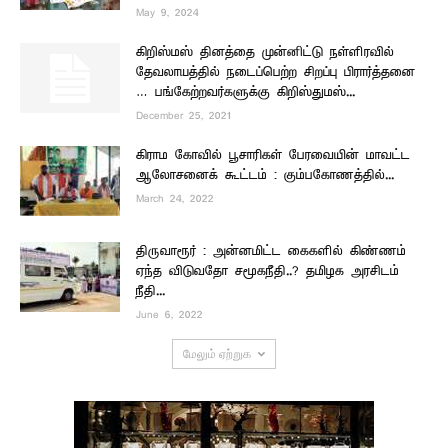
May 9, 2024
கிறிஸ்மஸ் தினத்தை முன்னிட்டு நள்ளிரவில்
தேவலாயத்தில் நடைப்பெற்ற சிறப்பு பிரார்த்தனை
… பங்கேற்றவர்களுக்கு கிறிஸ்துமஸ்...
December 25, 2021
கிராம கோவில் பூசாரிகள் பேரவையின் மாவட்ட
ஆலோசனைக் கூட்டம் : கும்பகோணத்தில்...
March 24, 2022
திருவாரூர் : அன்னமிட்ட கைகளில் கிண்ணம்
ஏந்த விடுவதோ சமூகநீதி..? தமிழக அரசிடம்
நீதி...
June 6, 2022
மேலும் ஏற்றுக