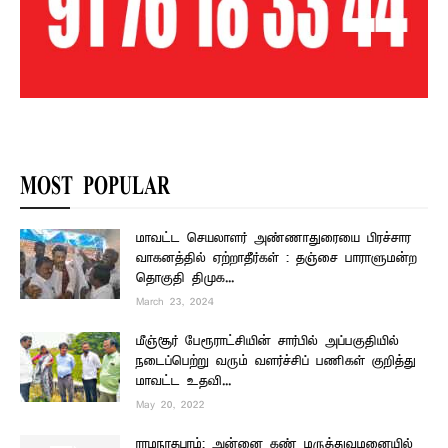
MOST POPULAR
மாவட்ட செயலாளர் அண்ணாதுரையை பிரச்சார
வாகனத்தில் ஏற்றாதீர்கள் : தஞ்சை பாராளுமன்ற
தொகுதி திமுக...
March 23, 2024
மீஞ்சூர் பேரூராட்சியின் சார்பில் அப்பகுதியில்
நடைப்பெற்று வரும் வளர்ச்சிப் பணிகள் குறித்து
மாவட்ட உதவி...
May 20, 2022
ராமநாதபுரம்; அன்னை கண் மருத்துவமனையில்