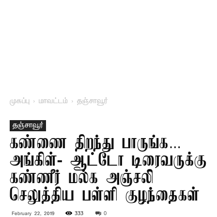
முகப்பு
மாவட்டம்
தஞ்சாவூர்
தஞ்சாவூர்
கண்ணை திறந்து பாருங்க…
அங்கிள்- ஆட்டோ டிரைவருக்கு
கண்ணீர் மல்க அஞ்சலி
செலுத்திய பள்ளி குழந்தைகள்
333
0
February 22, 2019