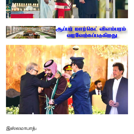
இஸ்லமாபாத்: