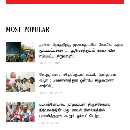
MOST POPULAR
தரிசன நேரத்திற்கு முன்னதாகவே கோவில் கதவு
மூடப்பட்டதால் … ஆவேசத்துடன் ரகளையில்
ஈடுப்பட்ட சிறுவாபுரி...
March 15, 2023
கே.ஆர்.என். ராஜேஸ்குமார் எம்.பி., பிறந்தநாள்
விழா : வெண்ணந்தூர் ஒன்றிய திமுகவினர்
சார்பில்...
March 28, 2022
பட்டுக்கோட்டை நாடியம்மன் திருக்கோயில்
நிர்வாகத்தின் மீது காவல் நிலையத்தில்
புகரளித்ததாக கூறும் ஓய்வுப் பெற்ற...
April 8, 2024