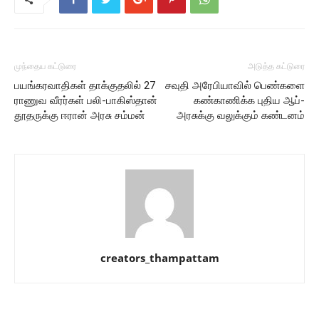
முந்தைய கட்டுரை
அடுத்த கட்டுரை
பயங்கரவாதிகள் தாக்குதலில் 27
சவுதி அரேபியாவில் பெண்களை
ராணுவ வீரர்கள் பலி-பாகிஸ்தான்
கண்காணிக்க புதிய ஆப்-
தூதருக்கு ஈரான் அரசு சம்மன்
அரசுக்கு வலுக்கும் கண்டனம்
creators_thampattam