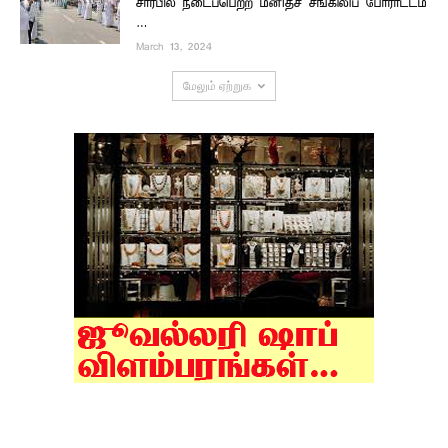
சார்பில் நடைப்பெற்ற மனிதச் சங்கிலிப் போராட்டம்
…
March 13, 2024
மேலும் ஏற்றுக