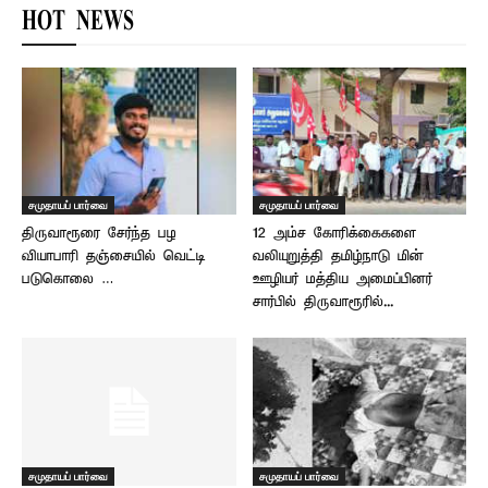
HOT NEWS
சமுதாயப் பார்வை
சமுதாயப் பார்வை
திருவாரூரை சேர்ந்த பழ
12 அம்ச கோரிக்கைகளை
வியாபாரி தஞ்சையில் வெட்டி
வலியுறுத்தி தமிழ்நாடு மின்
படுகொலை …
ஊழியர் மத்திய அமைப்பினர்
சார்பில் திருவாரூரில்...
சமுதாயப் பார்வை
சமுதாயப் பார்வை