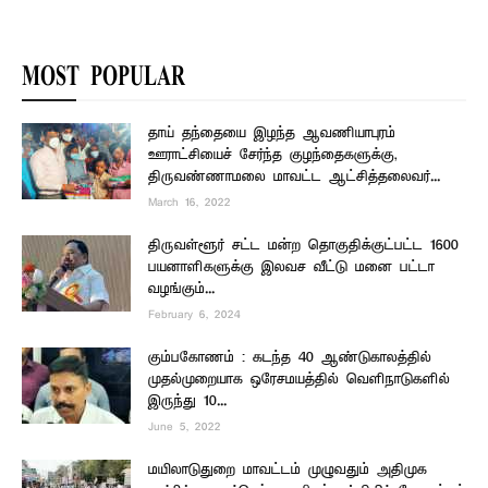
MOST POPULAR
தாய் தந்தையை இழந்த ஆவணியாபுரம்
ஊராட்சியைச் சேர்ந்த குழந்தைகளுக்கு,
திருவண்ணாமலை மாவட்ட ஆட்சித்தலைவர்...
March 16, 2022
திருவள்ளூர் சட்ட மன்ற தொகுதிக்குட்பட்ட 1600
பயனாளிகளுக்கு இலவச வீட்டு மனை பட்டா
வழங்கும்...
February 6, 2024
கும்பகோணம் : கடந்த 40 ஆண்டுகாலத்தில்
முதல்முறையாக ஒரேசமயத்தில் வெளிநாடுகளில்
இருந்து 10...
June 5, 2022
மயிலாடுதுறை மாவட்டம் முழுவதும் அதிமுக