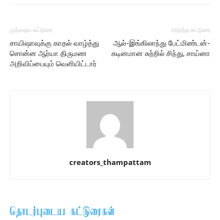
முந்தைய கட்டுரை
அடுத்த கட்டுரை
சாயிஷாவுக்கு காதல் வாழ்த்து
ஆல்-இங்கிலாந்து பேட்மிண்டன்-
சொன்ன ஆர்யா திருமண
கடினமான சுற்றில் சிந்து, சாய்னா
அறிவிப்பையும் வெளியிட்டார்
creators_thampattam
தொடர்புடைய கட்டுரைகள்