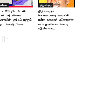
ென்னை
திருவள்ளூர்
. 7 கோடியே 69.44
திருவள்ளூர் :
்சம் மதிப்பிலான
கொண்டகரை ஊராட்சி
ராயின், தங்கம் மற்றும்
மன்ற தலைவர் மனோகரன்
ரப் பொருட்களை...
மர்ம நபர்களால் வெட்டி
படுகொலை...