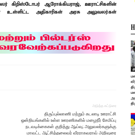
லர் கிறிஸ்டோபர் ஆரோக்கியராஜ்
,
ஊராட்சிகளின்
 உள்ளிட்ட அதிகாரிகள் அரசு அலுவலர்கள்
H
த
மற
வி
தி
மல
அஞ
தி
அடுத்த கட்டுரை
திருப்புல்லாணி மற்றும் கடலாடி ஊராட்சி
ஒன்றியங்களில் உள்ள ஊரணிகளில் மழைநீர் சேமிப்பு
நடவடிக்கைகள் குறித்து ஆய்வு; அலுவலர்களுக்கு
மாவட்ட ஆட்சித்தலைவர் வீரராகவராவ் அறிவுரை