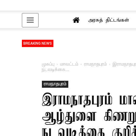
அரசுத் திட்டங்கள்
BREAKING NEWS
முகப்பு
மாவட்டம்
ராமநாதபுரம்
இராமநாதபு
நடவடிக்கை...
ராமநாதபுரம்
இராமநாதபுரம் ம
ஆழ்துளை கிணறு
நடவடிக்கை குறித