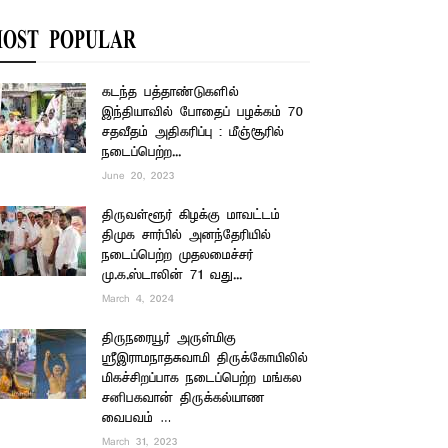
OST POPULAR
கடந்த பத்தாண்டுகளில்
இந்தியாவில் போதைப் பழக்கம் 70
சதவீதம் அதிகரிப்பு : மீஞ்சூரில்
நடைப்பெற்ற...
June 20, 2023
திருவள்ளூர் கிழக்கு மாவட்டம்
திமுக சார்பில் அனந்தேரியில்
நடைப்பெற்ற முதலமைச்சர்
மு.க.ஸ்டாலின் 71 வது...
March 4, 2024
திருநரையூர் அருள்மிகு
ஸ்ரீஇராமநாதசுவாமி திருக்கோயிலில்
மிகச்சிறப்பாக நடைப்பெற்ற மங்கல
சனிபகவான் திருக்கல்யாண
வைபவம் …
March 31, 2023