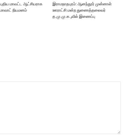
: புதிய மாவட்ட ஆட்சியராக
இராமநாதபுரம்: ஆனந்தூர் முன்னாள்
ுமாவாட் நியமனம்
ஊராட்சி மன்ற துணைத்தலைவர்
த.மு.மு.க.,வில் இணைப்பு