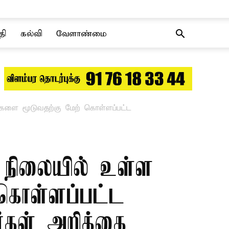
தி
கல்வி
வேளாண்மை
களை மூடுவதற்கு மேற் கொள்ளப்பட்ட
த நிலையில் உள்ள
ொள்ளப்பட்ட
ர்கள் அறிக்கை