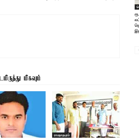
ச
ரூ
லட
ஹெ
இத
மிருந்து மிகவும்
ராமநாதபுரம்