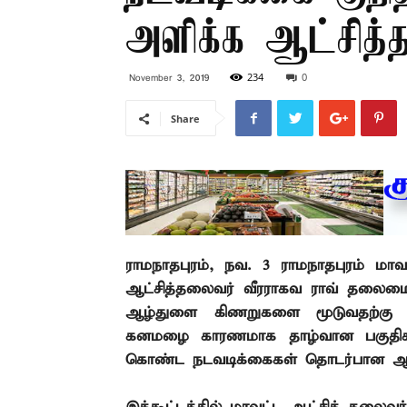
அளிக்க ஆட்சித்
234
0
November 3, 2019
Share
ராமநாதபுரம்
,
நவ. 3
–
ராமநாதபுரம் மா
ஆட்சித்தலைவர் வீரராகவ ராவ் தலைமை
ஆழ்துளை கிணறுகளை மூடுவதற்கு ம
கனமழை காரணமாக தாழ்வான பகுதிகள
கொண்ட நடவடிக்கைகள் தொடர்பான ஆய்வ