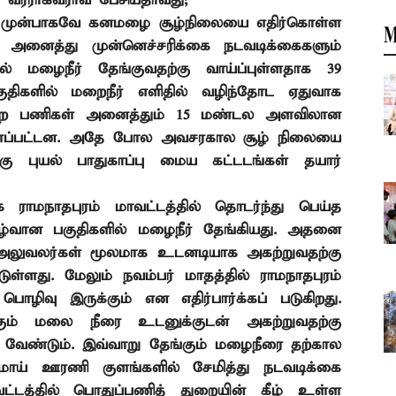
் வீரராகவராவ் பேசியதாவது
;
கு முன்பாகவே கனமழை சூழ்நிலையை எதிர்கொள்ள
M
் அனைத்து முன்னெச்சரிக்கை நடவடிக்கைகளும்
ில் மழைநீர் தேங்குவதற்கு வாய்ப்புள்ளதாக
39
திகளில்
மறைநீர் எளிதில் வழிந்தோட ஏதுவாக
ன்ற பணிகள் அனைத்தும்
15
மண்டல அளவிலான
ள்ளப்பட்டன. அதே போல அவசரகால சூழ் நிலையை
கு புயல் பாதுகாப்பு மைய கட்டடங்கள் தயார்
ராமநாதபுரம் மாவட்டத்தில் தொடர்ந்து பெய்த
வான பகுதிகளில் மழைநீர் தேங்கியது. அதனை
த அலுவலர்கள் மூலமாக உடனடியாக அகற்றுவதற்கு
ுள்ளது. மேலும்
நவம்பர் மாதத்தில் ராமநாதபுரம்
ழிவு இருக்கும் என எதிர்பார்க்கப் படுகிறது.
ும் மலை நீரை உடனுக்குடன் அகற்றுவதற்கு
 வேண்டும்.
இவ்வாறு தேங்கும் மழைநீரை தற்கால
மாய் ஊரணி குளங்களில் சேமித்து நடவடிக்கை
்டத்தில் பொதுப்பணித் துறையின் கீழ் உள்ள