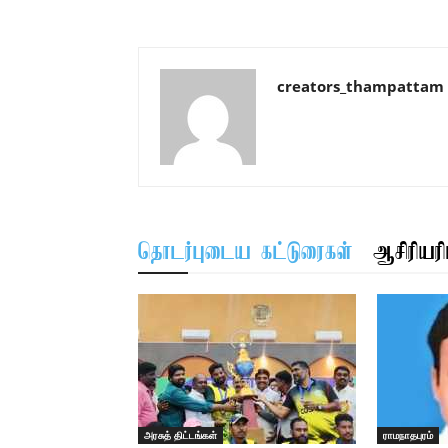
creators_thampattam
தொடர்புடைய கட்டுரைகள்
ஆசிரியரிட
அரசுத் திட்டங்கள்
ராமநாதபுரம்