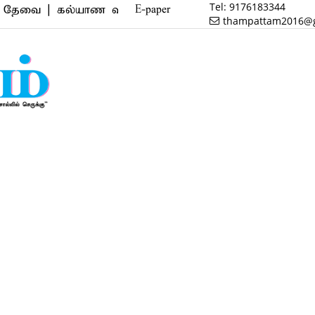
Tel:
9176183344
| கல்யாண வரன் | மருத்துவம் | வணிகம் | பைனான்ஸ் | ர
E-paper
thampattam2016@