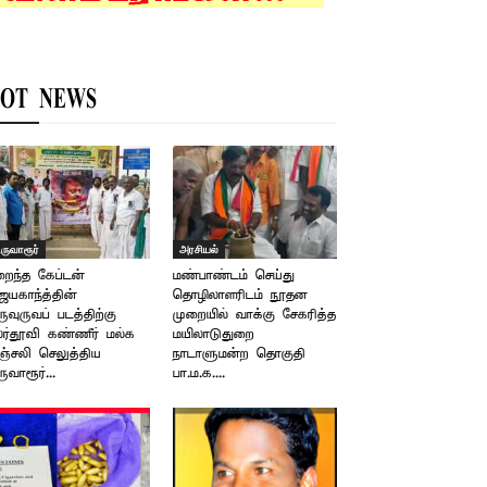
OT NEWS
ிருவாரூர்
அரசியல்
ைந்த கேப்டன்
மண்பாண்டம் செய்து
ஜயகாந்த்தின்
தொழிலாளரிடம் நூதன
ருவுருவப் படத்திற்கு
முறையில் வாக்கு சேகரித்த
ர்தூவி கண்ணீர் மல்க
மயிலாடுதுறை
்சலி செலுத்திய
நாடாளுமன்ற தொகுதி
ருவாரூர்...
பா.ம.க....