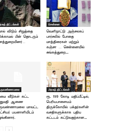
ரசுத் திட்டங்கள்
சென்னை
ால் விடும் சிறுத்தை
வெளிநாட்டு அஞ்சலகப்
ிக்காமல் பின் தொடரும்
பார்சலில் போதை
னத்துறையினர்…
மாத்திரைகள் மற்றும்
கஞ்சா … சென்னையில்
சுங்கத்துறை...
ிருவண்ணாமலை
அரசுத் திட்டங்கள்
ுமை வீடுகள் கட்ட
ரூ. 159 கோடி மதிப்பீட்டில்,
னுமதி ஆணை –
பெரியபாளையம்
ிருவண்ணாமலை மாவட்ட
திருக்கோயில் பக்தர்களின்
்சியர் பயனாளியிடம்
வசதிகளுக்காக புதிய
ங்கினார்.
கட்டடம் கட்டுவதற்கான...