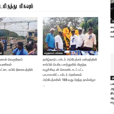
மிருந்து மிகவும்
அ
சவ
சக
வ
ள்
சமுதாயப் பார்வை
தினால் வெகுநேரம்
தமிழ்நாடு டாக்டர் அம்பேத்கர் மன்றத்தின்
 பயணிகள்
சார்பில் பெரிய மாத்தூரில் மிகுந்த
ட்டை ரயில் நிலையத்தில்
எழுச்சியுடன் கொண்டாடப் பட்ட
பாபாசாகிப் டாக்டர் அண்ணல்
த
அம்பேத்கரின் 133 வது பிறந்த நாள்விழா
பச
…
அ
த
ஆட
வழ