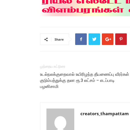
Share
முந்தைய கட்டுரை
உடல்நலக்குறைவால் உயிரிழந்த தீயணைப்பு வீரர்கள்
குடும்பத்துக்கு தலா ரூ.3 லட்சம் – எடப்பாடி
பழனிசாமி
creators_thampattam