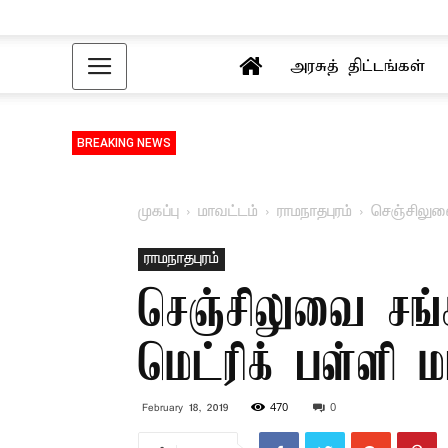
அரசுத் திட்டங்கள்
BREAKING NEWS
முகப்பு
மாவட்டம்
ராமநாதபுரம்
செஞ்சிலுவை
ராமநாதபுரம்
செஞ்சிலுவை சங்க
மெட்ரிக் பள்ளி 
470
0
February 18, 2019