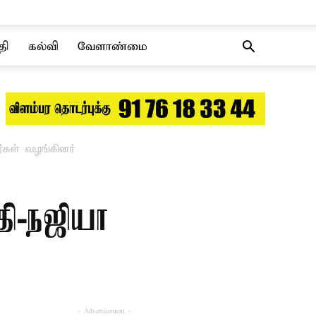
தி
கல்வி
வேளாண்மை
்கள் வழங்கினர்
தி-நஜியா
- Advertisement -