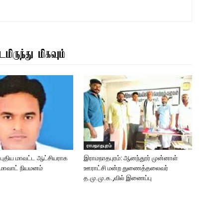
மிருந்து மிகவும்
ராமநாதபுரம்
: புதிய மாவட்ட ஆட்சியராக
இராமநாதபுரம்: ஆனந்தூர் முன்னாள்
ுமாவாட் நியமனம்
ஊராட்சி மன்ற துணைத்தலைவர்
த.மு.மு.க.,வில் இணைப்பு