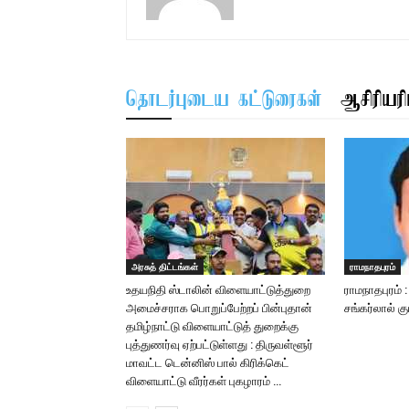
தொடர்புடைய கட்டுரைகள்
ஆசிரியரிட
அரசுத் திட்டங்கள்
ராமநாதபுரம்
உதயநிதி ஸ்டாலின் விளையாட்டுத்துறை
ராமநாதபுரம் 
அமைச்சராக பொறுப்பேற்றப் பின்புதான்
சங்கர்லால் க
தமிழ்நாட்டு விளையாட்டுத் துறைக்கு
புத்துணர்வு ஏற்பட்டுள்ளது : திருவள்ளூர்
மாவட்ட டென்னிஸ் பால் கிரிக்கெட்
விளையாட்டு வீரர்கள் புகழாரம் …