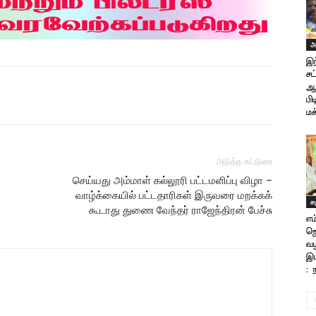
அ
இந
ச
ஆட
பி
மக
அடுத்த கட்டுரை
செய்யது அம்மாள் கல்லூரி பட்டமளிப்பு விழா –
வாழ்க்கையில் பட்டதாரிகள் இருவரை மறக்கக்
ச
கூடாது துணை வேந்தர் ராஜேந்திரன் பேச்சு
எம
ஜெ
வழ
இப
: 