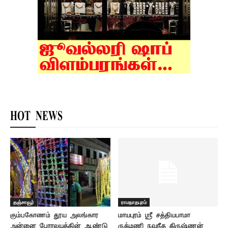
HOT NEWS
தஞ்சாவூர்
ராமநாதபுரம்
கும்பகோணம் தூய அலங்கார
மாயபுரம் ஸ்ரீ சத்தியபாமா
அன்னை பேராலயத்தின் ஆண்டு
ருக்மணி நவநீத கிருஷ்ணன்