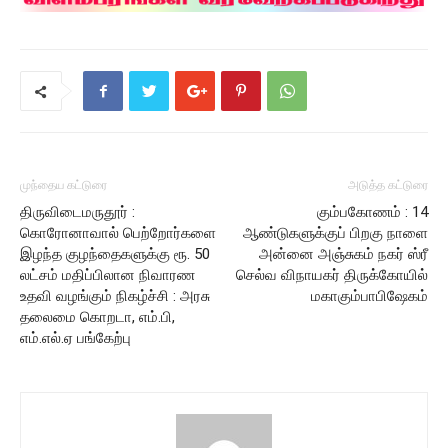
முந்தைய கட்டுரை
அடுத்த கட்டுரை
திருவிடைமருதூர் :
கும்பகோணம் : 14
கொரோனாவால் பெற்றோர்களை
ஆண்டுகளுக்குப் பிறகு நாளை
இழந்த குழந்தைகளுக்கு ரூ. 50
அன்னை அஞ்சுகம் நகர் ஸ்ரீ
லட்சம் மதிப்பிலான நிவாரண
செல்வ விநாயகர் திருக்கோயில்
உதவி வழங்கும் நிகழ்ச்சி : அரசு
மகாகும்பாபிஷேகம்
தலைமை கொறடா, எம்.பி,
எம்.எல்.ஏ பங்கேற்பு