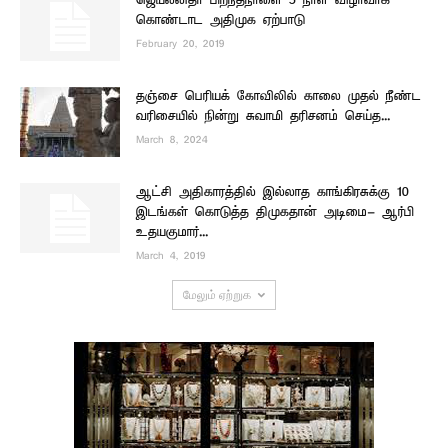
ஜெயலலிதா பிறந்தநாளை 5 நாள் விழாவாக
கொண்டாட அதிமுக ஏற்பாடு
February 20, 2019
தஞ்சை பெரியக் கோவிலில் காலை முதல் நீண்ட
வரிசையில் நின்று சுவாமி தரிசனம் செய்த...
March 8, 2024
ஆட்சி அதிகாரத்தில் இல்லாத காங்கிரசுக்கு 10
இடங்கள் கொடுத்த திமுகதான் அடிமை- ஆர்பி
உதயகுமார்...
March 4, 2019
மேலும் ஏற்றுக