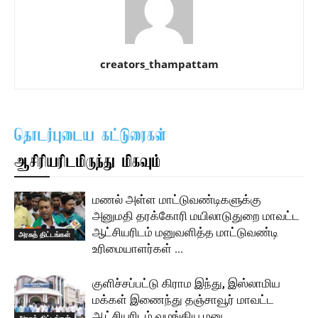
creators_thampattam
தொடர்புடைய கட்டுரைகள்
ஆசிரியரிடமிருந்து மிகவும்
மணல் அள்ள மாட்டுவண்டிகளுக்கு
அனுமதி தரக்கோரி மயிலாடுதுறை மாவட்ட
ஆட்சியரிடம் மனுவளித்த மாட்டுவண்டி
அரசுத் திட்டங்கள்
உரிமையாளர்கள் …
குளிச்சப்பட்டு கிராம இந்து, இஸ்லாமிய
மக்கள் இணைந்து தஞ்சாவூர் மாவட்ட
ஆட்சியரிடம் வழங்கிய மனு …
அரசுத் திட்டங்கள்